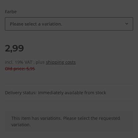
Farbe
Please select a variation.
2,99
incl. 19% VAT , plus
shipping costs
Old price: 5,95
Delivery status: Immediately available from stock
x
This item has variations. Please select the requested
variation.