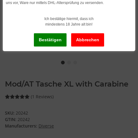
uns vor, Ware nur mittels DHL-Altersprüfung zu versenden.
Ich bestätige hiermit, dass ich
mindestens 18 Jahre alt bin!
Mod/AT Tasche XL with Carabine
(1 Reviews)
SKU:
20242
GTIN:
20242
Manufacturers:
Diverse