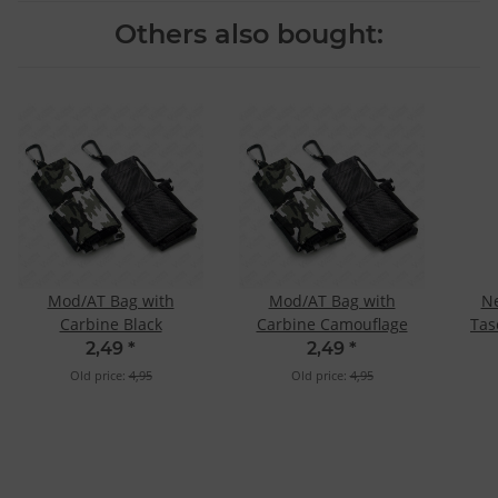
Others also bought:
Mod/AT Bag with
Mod/AT Bag with
Ne
Carbine Black
Carbine Camouflage
Tas
2,49
*
2,49
*
Old price:
4,95
Old price:
4,95