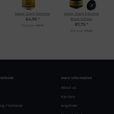
Vapor Giant Extreme
Vapor Giant Extreme
Black Edition
64,95
*
87,75
*
Old price:
119,95
Old price:
135,00
methods
more information
About us
Karriere
ng / Vorkasse
Angebote