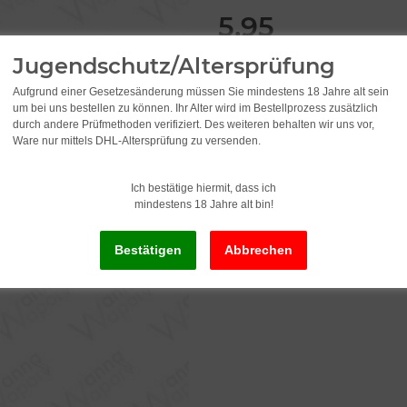
5,95
Jugendschutz/Altersprüfung
incl. 19% VAT , plus
shipping c
Aufgrund einer Gesetzesänderung müssen Sie mindestens 18 Jahre alt sein
um bei uns bestellen zu können. Ihr Alter wird im Bestellprozess zusätzlich
Delivery status: Immediately av
durch andere Prüfmethoden verifiziert. Des weiteren behalten wir uns vor,
Ware nur mittels DHL-Altersprüfung zu versenden.
Delivery time:
2 - 3 Workdays
(DE - in
Ich bestätige hiermit, dass ich
mindestens 18 Jahre alt bin!