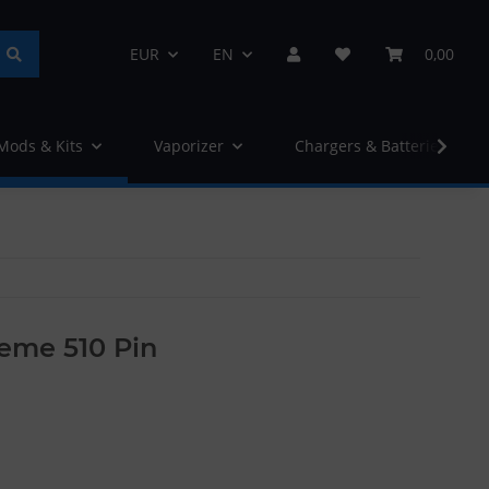
EUR
EN
0,00
 Mods & Kits
Vaporizer
Chargers & Batteries
reme 510 Pin