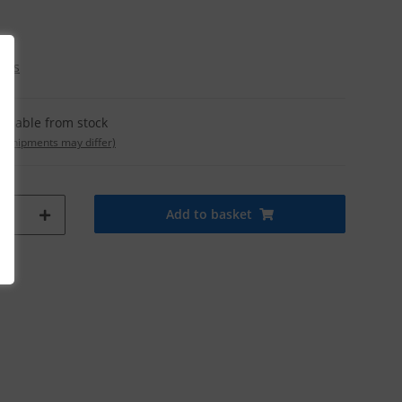
osts
ailable from stock
t. shipments may differ)
Add to basket