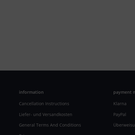
information
payment 
Cancellation Instructions
Klarna
Liefer- und Versandkosten
PayPal
General Terms And Conditions
Überweisu