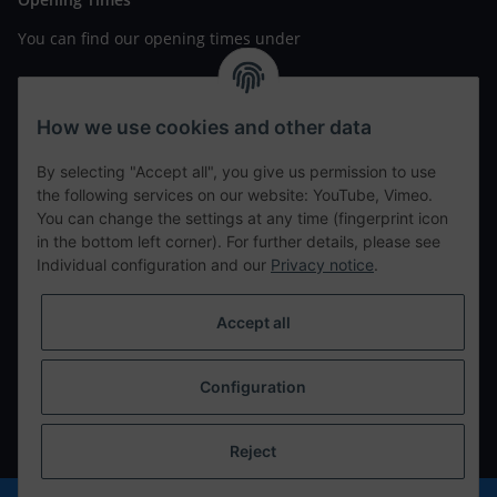
You can find our opening times under
https://www.wannavapor.de/Filialen
your personal site
How we use cookies and other data
By selecting "Accept all", you give us permission to use
contact details
the following services on our website: YouTube, Vimeo.
You can change the settings at any time (fingerprint icon
in the bottom left corner). For further details, please see
tweet
Individual configuration and our
Privacy notice
.
teilen
teilen
Accept all
Info
Configuration
Withdraw from contract
* All prices incl. VAT, plus
shipping fees
Reject