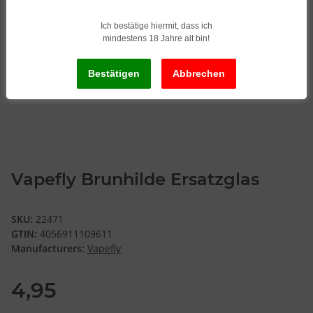
Ich bestätige hiermit, dass ich
mindestens 18 Jahre alt bin!
Vapefly Brunhilde Ersatzglas
SKU:
22471
GTIN:
4056911109611
Manufacturers:
Vapefly
4,95