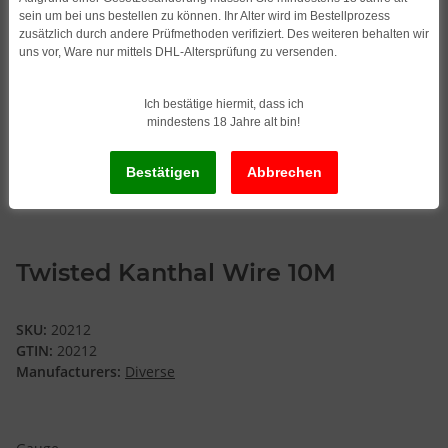
sein um bei uns bestellen zu können. Ihr Alter wird im Bestellprozess
zusätzlich durch andere Prüfmethoden verifiziert. Des weiteren behalten wir
uns vor, Ware nur mittels DHL-Altersprüfung zu versenden.
Ich bestätige hiermit, dass ich
mindestens 18 Jahre alt bin!
Twisted Kanthal Wire 10M
SKU:
20212
GTIN:
20212
Manufacturers:
Diverse