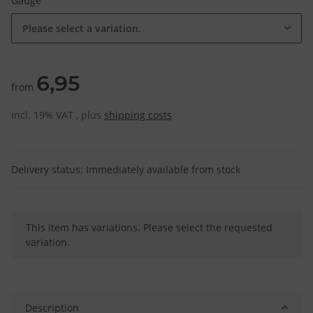
Gauge
Please select a variation.
6,95
from
incl. 19% VAT , plus
shipping costs
Delivery status: Immediately available from stock
x
This item has variations. Please select the requested
variation.
Description