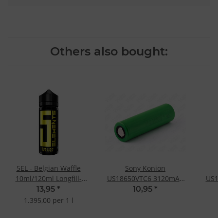
Others also bought:
5EL - Belgian Waffle
Sony Konion
10ml/120ml Longfill-
US18650VTC6 3120mAh
US1
Aroma
30A
13,95
*
10,95
*
1.395,00 per 1 l