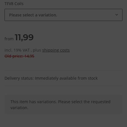
TFV8 Coils
Please select a variation.
11,99
from
incl. 19% VAT , plus
shipping costs
Old price: 14,95
Delivery status: Immediately available from stock
x
This item has variations. Please select the requested
variation.