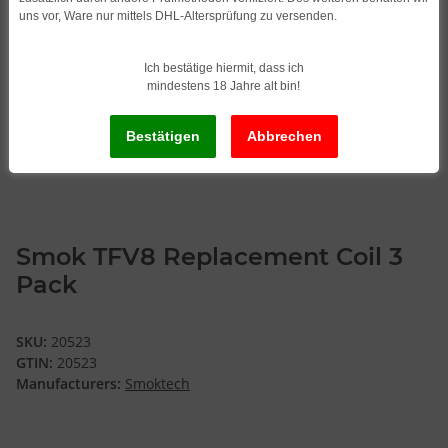
uns vor, Ware nur mittels DHL-Altersprüfung zu versenden.
Ich bestätige hiermit, dass ich
mindestens 18 Jahre alt bin!
Smok TFV8 Replacement Coil 3
Pack
SKU:
20523
GTIN:
20523
Manufacturers:
Smoktech