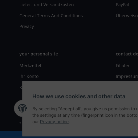
Liefer- und Versandkosten
PayPal
General Terms And Conditions
Überweisu
Privacy
your personal site
contact de
Merkzettel
Filialen
Ihr Konto
Impressu
Kasse
Kontaktfo
How we use cookies and other data
By selecting "Accept all", you give us permission to
the settings at any time (fingerprint icon in the botto
our
Privacy notice
.
* All prices incl. VAT, plus
shipping fees