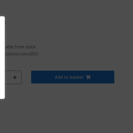
osts
ailable from stock
t. shipments may differ)
Add to basket