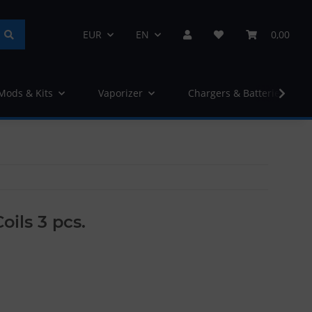
EUR
EN
0,00
 Mods & Kits
Vaporizer
Chargers & Batteries
ils 3 pcs.