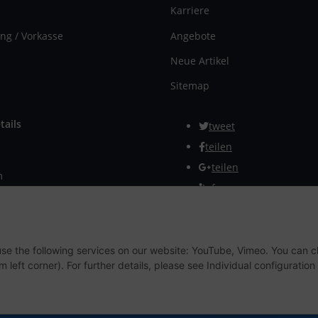
Karriere
ng / Vorkasse
Angebote
Neue Artikel
Sitemap
tails
tweet
teilen
teilen
m
Info
rmular
Withdraw from contract
 use the following services on our website: YouTube, Vimeo. You can 
m left corner). For further details, please see Individual configuratio