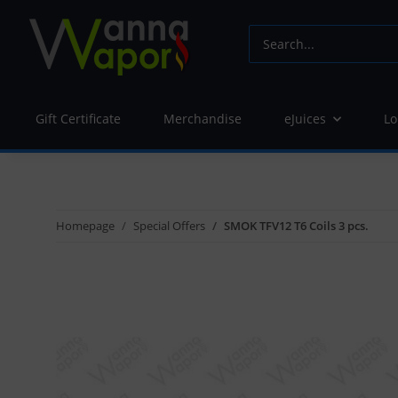
Gift Certificate
Merchandise
eJuices
Lo
Homepage
Special Offers
SMOK TFV12 T6 Coils 3 pcs.