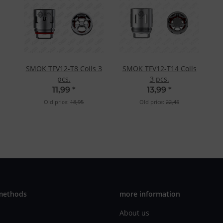
SMOK TFV12-T8 Coils 3
SMOK TFV12-T14 Coils
pcs.
3 pcs.
11,99
*
13,99
*
Old price:
18,95
Old price:
22,45
methods
more information
About us