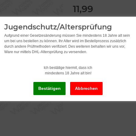
11,99
incl. 19% VAT , plus
shipping c
Jugendschutz/Altersprüfung
Old price: 17,95
Aufgrund einer Gesetzesänderung müssen Sie mindestens 18 Jahre alt sein
um bei uns bestellen zu können. Ihr Alter wird im Bestellprozess zusätzlich
durch andere Prüfmethoden verifiziert. Des weiteren behalten wir uns vor,
Delivery status: Immediately av
Ware nur mittels DHL-Altersprüfung zu versenden.
Delivery time:
2 - 3 Workdays
(DE - in
Ich bestätige hiermit, dass ich
mindestens 18 Jahre alt bin!