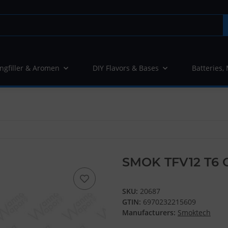
ngfiller & Aromen
DIY Flavors & Bases
Batteries,
SMOK TFV12 T6 Co
SKU:
20687
GTIN:
6970232215609
Manufacturers:
Smoktech