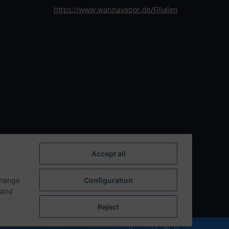
https://www.wannavapor.de/Filialen
Accept all
change
Configuration
n and
Reject