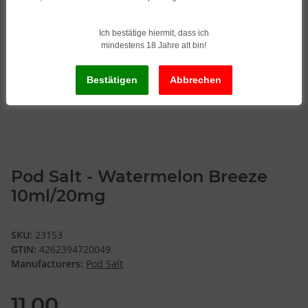
Ich bestätige hiermit, dass ich
mindestens 18 Jahre alt bin!
Pod Salt - Watermelon Breeze
10ml/20mg
SKU:
23153
GTIN:
4262394720049
Manufacturers:
Pod Salt
11,00