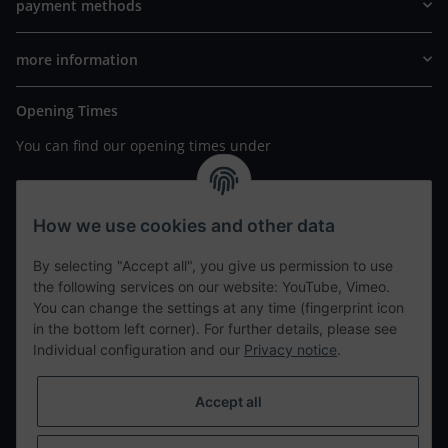
payment methods
more information
Opening Times
You can find our opening times under
https://www.wannavapor.de/Filialen
your personal site
How we use cookies and other data
By selecting "Accept all", you give us permission to use
contact details
the following services on our website: YouTube, Vimeo.
You can change the settings at any time (fingerprint icon
in the bottom left corner). For further details, please see
tweet
Individual configuration and our
Privacy notice
.
teilen
teilen
Accept all
Info