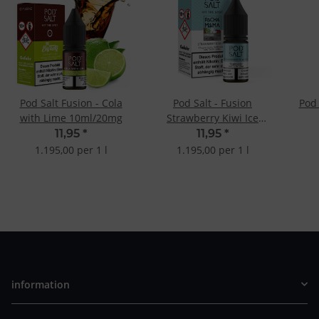
Pod Salt Fusion - Cola
Pod Salt - Fusion
Pod 
with Lime 10ml/20mg
Strawberry Kiwi Ice
10ml/20mg
11,95
*
11,95
*
1.195,00 per 1 l
1.195,00 per 1 l
information