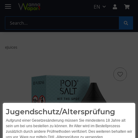
EN
eJuices
Jugendschutz/Altersprüfung
Aufgrund einer Gesetzesänderung müssen Sie mindestens 18 Jahre alt
sein um bei uns bestellen zu können. Ihr Alter wird im Bestellprozess
zusätzlich durch andere Prüfmethoden verifiziert. Des weiteren behalten wir
uns vor, Ware nur mittels DHL-Altersprüfung zu versenden.