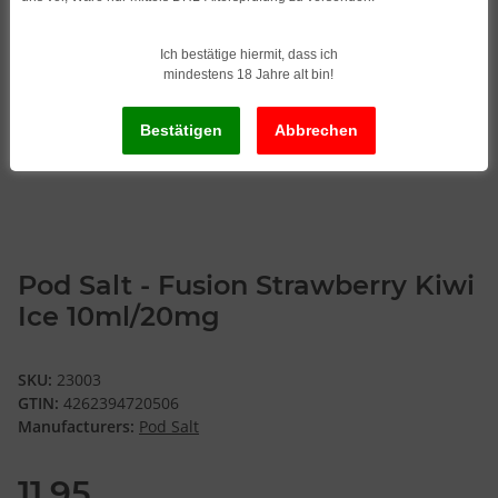
Ich bestätige hiermit, dass ich
mindestens 18 Jahre alt bin!
Pod Salt - Fusion Strawberry Kiwi
Ice 10ml/20mg
SKU:
23003
GTIN:
4262394720506
Manufacturers:
Pod Salt
11,95