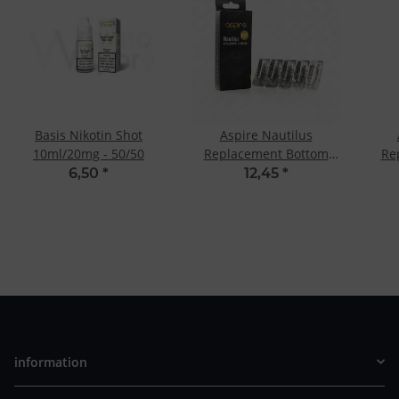
Basis Nikotin Shot
Aspire Nautilus
10ml/20mg - 50/50
Replacement Bottom
Re
Vertical Coil 1.8 Ohm
Ver
6,50
*
12,45
*
information