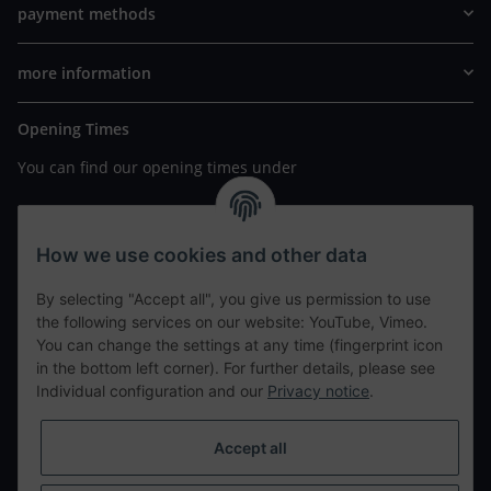
payment methods
more information
Opening Times
You can find our opening times under
https://www.wannavapor.de/Filialen
your personal site
How we use cookies and other data
By selecting "Accept all", you give us permission to use
contact details
the following services on our website: YouTube, Vimeo.
You can change the settings at any time (fingerprint icon
in the bottom left corner). For further details, please see
tweet
Individual configuration and our
Privacy notice
.
teilen
teilen
Accept all
Info