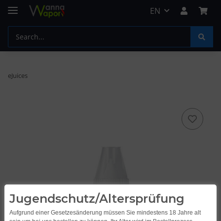
EN
eJuices
Jugendschutz/Altersprüfung
Aufgrund einer Gesetzesänderung müssen Sie mindestens 18 Jahre alt