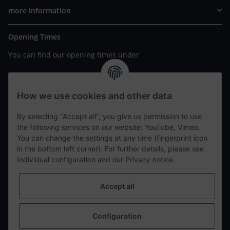
more information
Opening Times
You can find our opening times under
https://www.wannavapor.de/Filialen
your personal site
How we use cookies and other data
By selecting "Accept all", you give us permission to use
contact details
the following services on our website: YouTube, Vimeo.
You can change the settings at any time (fingerprint icon
in the bottom left corner). For further details, please see
tweet
Individual configuration and our
Privacy notice
.
teilen
teilen
Accept all
Info
Configuration
Withdraw from contract