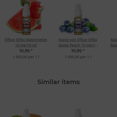
Elfbar Elfliq Watermelon
Kopie von Elfbar Elfliq
Kop
10 mg/10 ml
Apple Peach 10 mg/10
App
ml
10,95
*
10,95
*
1.095,00 per 1 l
1.095,00 per 1 l
Similar items