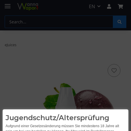
EN
eJuices
Jugendschutz/Altersprüfung
Aufgrund einer Gesetzesänderung müssen Sie mindestens 18 Jahre alt