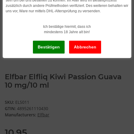
sein um bei uns bestellen zu können. Ihr Alter wird im Bestellprozess
zusätzlich durch andere Prüfmethoden verifiziert. Des weiteren behalten wir
uns vor, Ware nur mittels DHL-Altersprüfung zu versenden.
Ich bestätige hiermit, dass ich
mindestens 18 Jahre alt bin!
Elfbar Elfliq Kiwi Passion Guava
10 mg/10 ml
SKU:
ELS011
GTIN:
4895261110430
Manufacturers:
Elfbar
10,95