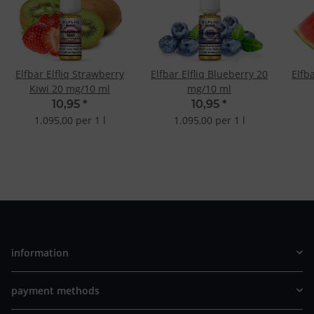
Elfbar Elfliq Strawberry
Elfbar Elfliq Blueberry 20
Elfb
Kiwi 20 mg/10 ml
mg/10 ml
10,95
*
10,95
*
1.095,00 per 1 l
1.095,00 per 1 l
information
payment methods