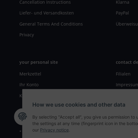
Cancellation Instructions
Klarna
Liefer- und Versandkosten
PayPal
General Terms And Conditions
Überweisu
Privacy
your personal site
contact de
Merkzettel
Filialen
Ihr Konto
Impressu
Kasse
Kontaktfo
How we use cookies and other data
By selecting "Accept all", you give us permission to
the settings at any time (fingerprint icon in the botto
our
Privacy notice
.
* All prices incl. VAT, plus
shipping fees