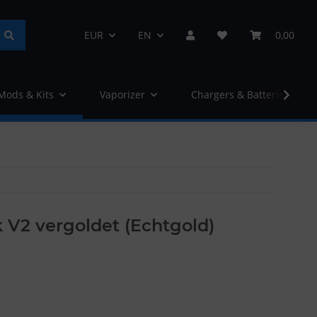
EUR
EN
0,00
 Mods & Kits
Vaporizer
Chargers & Batteries
 V2 vergoldet (Echtgold)