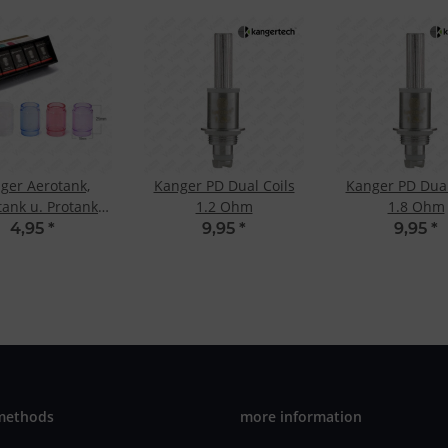
ger Aerotank,
Kanger PD Dual Coils
Kanger PD Dual
tank u. Protank
1.2 Ohm
1.8 Ohm
acement Glass
4,95
*
9,95
*
9,95
*
Tank
methods
more information