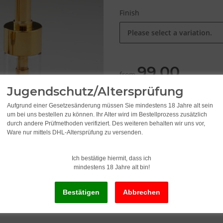
Finish
Please select a variation.
99,00
from
Jugendschutz/Altersprüfung
incl. 19% VAT ,
Free shipping
Aufgrund einer Gesetzesänderung müssen Sie mindestens 18 Jahre alt sein
um bei uns bestellen zu können. Ihr Alter wird im Bestellprozess zusätzlich
durch andere Prüfmethoden verifiziert. Des weiteren behalten wir uns vor,
Delivery status: Immediately av
Ware nur mittels DHL-Altersprüfung zu versenden.
Ich bestätige hiermit, dass ich
x
This item has variations. Pl
mindestens 18 Jahre alt bin!