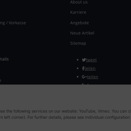
About us
Karriere
ng / Vorkasse
Angebote
Neue Artikel
Sitemap
tails
tweet
teilen
teilen
m
Info
rmular
Withdraw from contract
 use the following services on our website: YouTube, Vimeo. You can 
m left corner). For further details, please see Individual configuratio