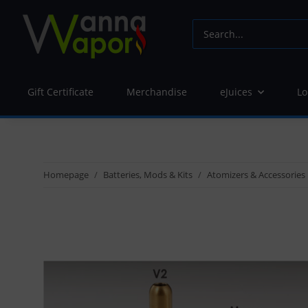
Gift Certificate
Merchandise
eJuices
Lo
Homepage
Batteries, Mods & Kits
Atomizers & Accessories