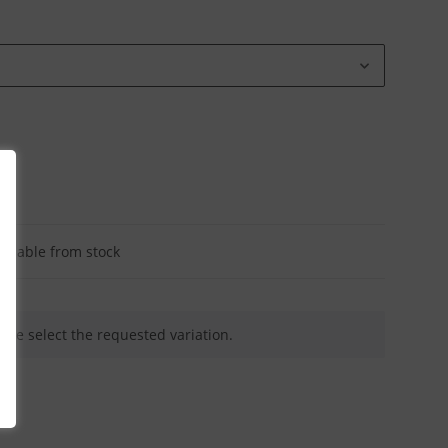
ailable from stock
ease select the requested variation.