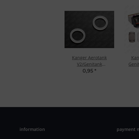
Kanger Aerotank
Kan
V2/Genitank
Geni
Ersatzdichtungen
Repl
0,95
*
information
payment 