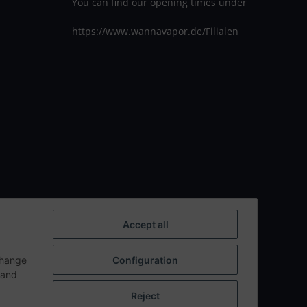
You can find our opening times under
https://www.wannavapor.de/Filialen
Accept all
change
Configuration
n and
Reject