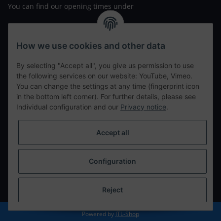
You can find our opening times under
https://www.wannavapor.de/Filialen
your personal site
How we use cookies and other data
By selecting "Accept all", you give us permission to use
contact details
the following services on our website: YouTube, Vimeo.
You can change the settings at any time (fingerprint icon
in the bottom left corner). For further details, please see
tweet
Individual configuration and our
Privacy notice
.
teilen
teilen
Accept all
Info
Configuration
Withdraw from contract
* All prices incl. VAT, plus
shipping fees
Reject
Powered by
JTL-Shop