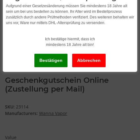
Aufgrund einer Gesetzesänderung müssen Sie mindestens 18 Jahre alt
sein um bei uns bestellen zu können. Ihr Alter wird im Bestellprozess
zusätzlich durch andere Prüfmethoden verifiziert. Des weiteren behalten wir
uns vor, Ware nur mittels DHL-Altersprüfung zu versenden.
Ich bestätige hiermit, dass ich
mindestens 18 Jahre alt bin!
Geschenkgutschein Online
(Zustellung per Mail)
SKU:
23114
Manufacturers:
Wanna Vapor
Value