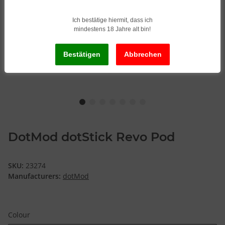
Ich bestätige hiermit, dass ich
mindestens 18 Jahre alt bin!
DotMod dotStick Revo Pod
SKU:
23274
Manufacturers:
dotMod
Colour