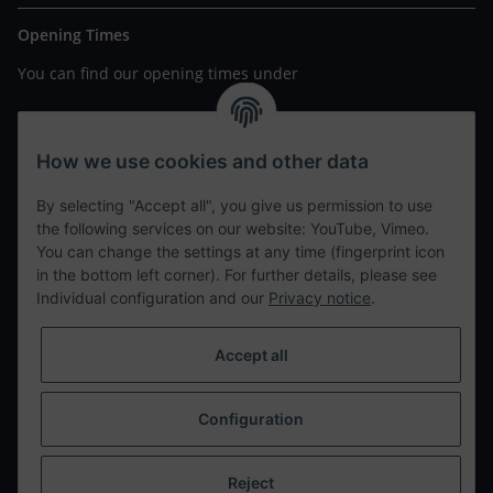
Opening Times
You can find our opening times under
https://www.wannavapor.de/Filialen
your personal site
How we use cookies and other data
By selecting "Accept all", you give us permission to use
contact details
the following services on our website: YouTube, Vimeo.
You can change the settings at any time (fingerprint icon
in the bottom left corner). For further details, please see
tweet
Individual configuration and our
Privacy notice
.
teilen
teilen
Accept all
Info
Configuration
Withdraw from contract
* All prices incl. VAT, plus
shipping fees
Reject