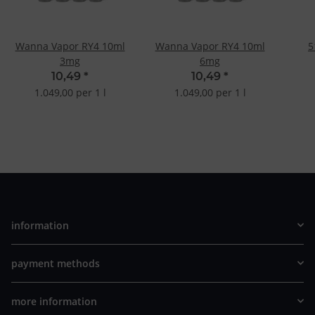
Wanna Vapor RY4 10ml
Wanna Vapor RY4 10ml
5
3mg
6mg
10,49
*
10,49
*
1.049,00 per 1 l
1.049,00 per 1 l
information
payment methods
more information