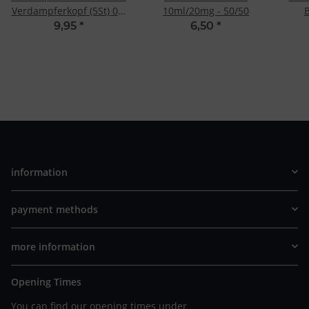
Verdampferkopf (5St) 0.6
10ml/20mg - 50/50
Ohm
9,95
*
6,50
*
information
payment methods
more information
Opening Times
You can find our opening times under