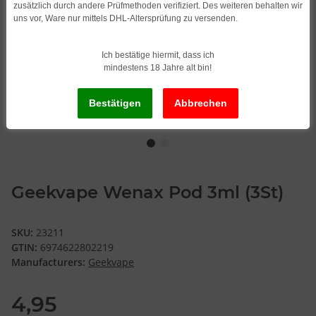
zusätzlich durch andere Prüfmethoden verifiziert. Des weiteren behalten wir
uns vor, Ware nur mittels DHL-Altersprüfung zu versenden.
Ich bestätige hiermit, dass ich
mindestens 18 Jahre alt bin!
Geekvape Wenax Pod 3ml (3St)
SKU:
23211
GTIN:
6974622802219
Manufacturers:
Geekvape
4,95