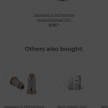
Geekvape G Pod Formula
Verdampferkopf (5St)
9,95
*
Others also bought:
Geekvape G Pod Formula
Basis Nikotin Shot
Wan