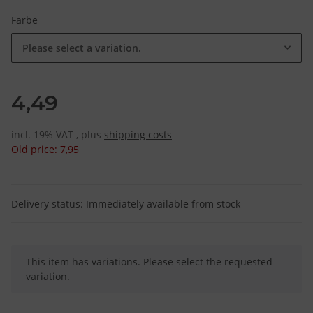
Farbe
Please select a variation.
4,49
incl. 19% VAT , plus
shipping costs
Old price: 7,95
Delivery status: Immediately available from stock
x
This item has variations. Please select the requested
variation.