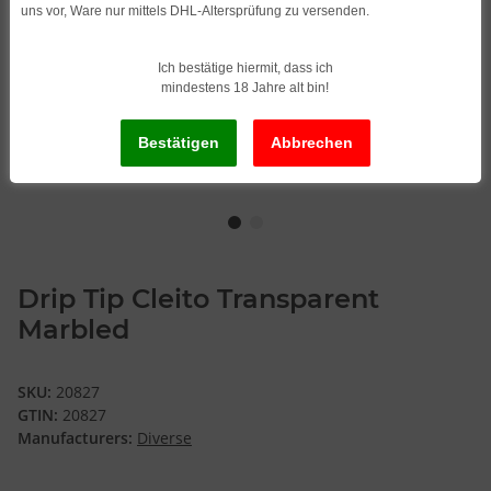
uns vor, Ware nur mittels DHL-Altersprüfung zu versenden.
Ich bestätige hiermit, dass ich
mindestens 18 Jahre alt bin!
Drip Tip Cleito Transparent
Marbled
SKU:
20827
GTIN:
20827
Manufacturers:
Diverse