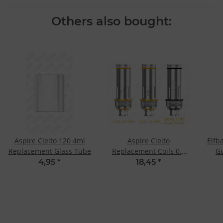
Others also bought:
Aspire Cleito 120 4ml
Aspire Cleito
Elfba
Replacement Glass Tube
Replacement Coils 0.2
G
Ohm Dual Clapton
4,95
*
18,45
*