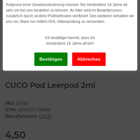
Aufgrund einer Gesetzesänderung müssen Sie mindestens 18 Jahre alt
sein um bei uns bestellen zu können. Ihr Alter wird im Bestellprozess
zusätzlich durch andere Prüfmethoden verifiziert. Des weiteren behalten wir
uns vor, Ware nur mittels DHL-Altersprüfung zu versenden.
Ich bestätige hiermit, dass ich
mindestens 18 Jahre alt bin!
CUCO Pod Leerpod 2ml
SKU:
23420
GTIN:
4255631126889
Manufacturers:
CUCO
4,50