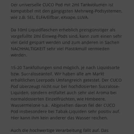
Der universelle CUCO Pod mit 2ml Tankvolumen ist
kompatibel mit den gängigsten Mehrweg-Podsystemen,
wie z.B. 5EL, ELFA/Elfbar, eXvape, LUVA.
Da 10ml Liquidflaschen erheblich preisgünstiger als
vorgefüllte 2ml Einweg-Pods sind, kann zum einen sehr
viel Geld gespart werden und zum anderen in Sachen
NACHHALTIGKEIT sehr viel Plastikmüll vermieden
werden.
15-20 Tankfüllungen sind möglich, je nach Liquidsorte
bzw. Sucraloseanteil. Wir haben alle am Markt
erhältlichen Leerpods Umfangreich getestet. Der CUCO
Pod überzeugt nicht nur bei hochdosierten Sucralose-
Liquiden, sondern entfaltet auch sehr viel Aroma bei
normaldosierten Einzelfrüchten, wie Himbeere,
Wassermelone o.ä.. Abgesehen davon fiel der CUCO
Pod insbesondere bei Tabak-Liquiden sehr positiv auf.
Hier kann ihm kein anderer das Wasser reichen.
Auch die hochwertige Verarbeitung fällt auf. Das