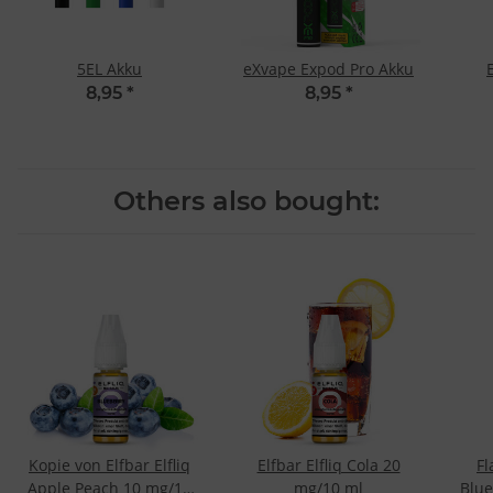
5EL Akku
eXvape Expod Pro Akku
8,95
*
8,95
*
Others also bought:
Kopie von Elfbar Elfliq
Elfbar Elfliq Cola 20
Fl
Apple Peach 10 mg/10
mg/10 ml
Blue