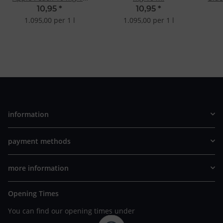
ml
10,95
*
10,95
*
1.095,00 per 1 l
1.095,00 per 1 l
information
payment methods
more information
Opening Times
You can find our opening times under