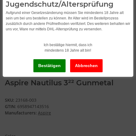
Jugendschutz/Altersprüfung
Aufgrund einer Gesetzesänderung müssen Sie mindestens 18 Jahre alt
sein um bei uns bestellen zu können. Ihr Alter wird im Bestellprozess
zusätzlich durch andere Prüfmethoden verifiziert. Des weiteren behalten wir
uns vor, Ware nur mittels DHL-Altersprüfung zu versenden.
Ich bestätige hiermit, dass ich
mindestens 18 Jahre alt bin!
Aspire Nautilus 3²² Gunmetal
SKU:
23168-003
GTIN:
6958947143516
Manufacturers:
Aspire