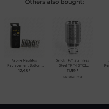
Others also bought:
Aspire Nautilus
Smok TFV4 Stainless
Replacement Bottom
Steel TF-T4-STC2
Re
Vertical Coil 1.8 Ohm
replacement coil
Ver
12,45
*
11,99
*
Old price:
19,95