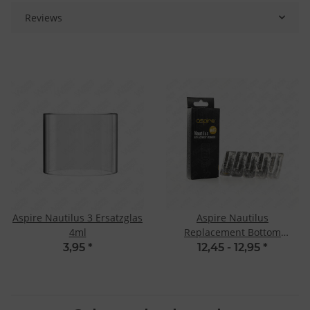
Reviews
Aspire Nautilus 3 Ersatzglas
Aspire Nautilus
4ml
Replacement Bottom
Vertical Coil
3,95
*
12,45 -
12,95
*