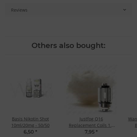
Reviews
Others also bought:
Basis Nikotin Shot
Justfog Q16
Wan
10ml/20mg - 50/50
Replacement Coils 1.6
Ohm
6,50
*
7,95
*