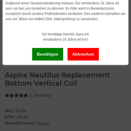
Aufgrund einer Gesetzesänderung müssen Sie mindestens 18 Jahre alt
sein um bei uns bestellen zu können. Ihr Alter wird im Bestellprozess
zusätzlich durch andere Prüfmethoden verifiziert. Des weiteren behalten wir
uns vor, Ware nur mittels DHL-Altersprüfung zu versenden.
Ich bestätige hiermit, dass ich
mindestens 18 Jahre alt bin!
Aspire Nautilus Replacement
Bottom Vertical Coil
(1 Reviews)
SKU:
20146
GTIN:
20146
Manufacturers:
Aspire