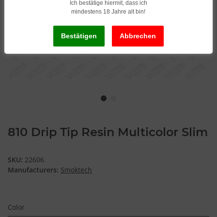
Ich bestätige hiermit, dass ich
mindestens 18 Jahre alt bin!
810 Drip Tip Resin Multicolor Slim
SKU:
22606
Manufacturers:
Smoktech
Color