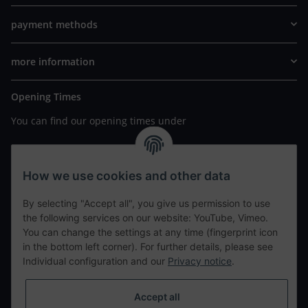
payment methods
more information
Opening Times
You can find our opening times under
https://www.wannavapor.de/Filialen
your personal site
How we use cookies and other data
By selecting "Accept all", you give us permission to use
contact details
the following services on our website: YouTube, Vimeo.
You can change the settings at any time (fingerprint icon
in the bottom left corner). For further details, please see
tweet
Individual configuration and our
Privacy notice
.
teilen
teilen
Accept all