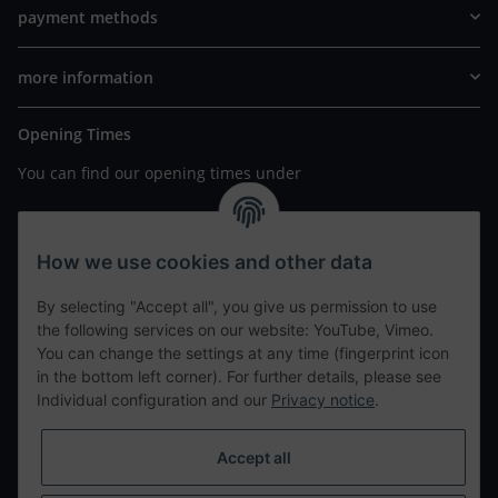
payment methods
more information
Opening Times
You can find our opening times under
https://www.wannavapor.de/Filialen
your personal site
How we use cookies and other data
By selecting "Accept all", you give us permission to use
contact details
the following services on our website: YouTube, Vimeo.
You can change the settings at any time (fingerprint icon
in the bottom left corner). For further details, please see
tweet
Individual configuration and our
Privacy notice
.
teilen
teilen
Accept all
Info