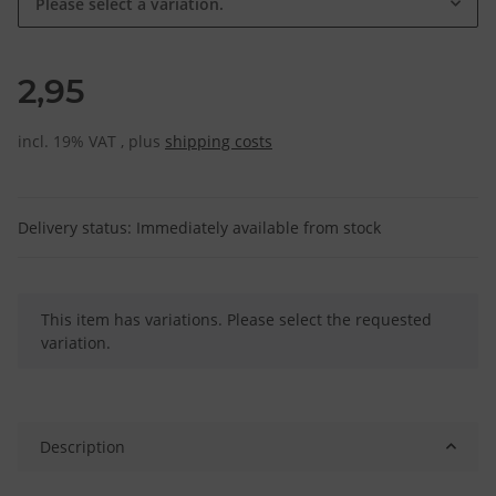
Please select a variation.
2,95
incl. 19% VAT , plus
shipping costs
Delivery status: Immediately available from stock
x
This item has variations. Please select the requested
variation.
Description