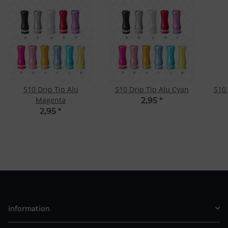
510 Drip Tip Alu
510 Drip Tip Alu Cyan
510 
Magenta
2,95
*
2,95
*
information