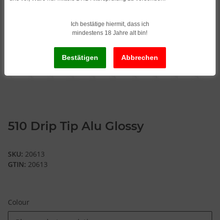
Ich bestätige hiermit, dass ich
mindestens 18 Jahre alt bin!
510 Drip Tip Alu Glossy
SKU:
20613
GTIN:
20613
Colour