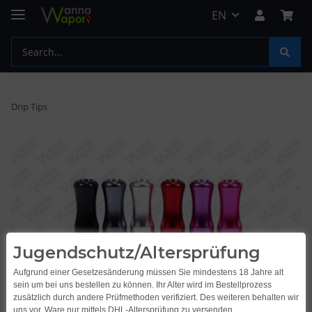
EN
Drip Tips
Jugendschutz/Altersprüfung
Aufgrund einer Gesetzesänderung müssen Sie mindestens 18 Jahre alt
sein um bei uns bestellen zu können. Ihr Alter wird im Bestellprozess
zusätzlich durch andere Prüfmethoden verifiziert. Des weiteren behalten wir
uns vor, Ware nur mittels DHL-Altersprüfung zu versenden.