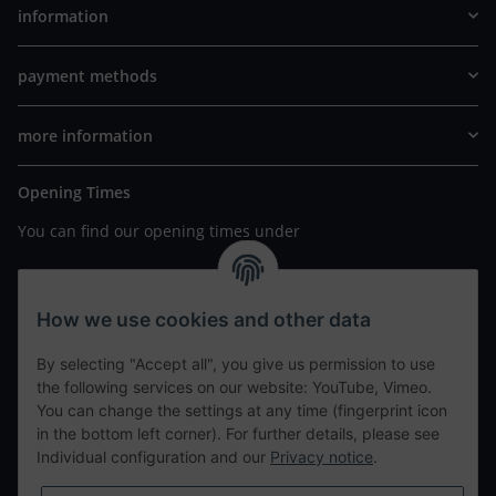
information
payment methods
more information
Opening Times
You can find our opening times under
https://www.wannavapor.de/Filialen
your personal site
How we use cookies and other data
By selecting "Accept all", you give us permission to use
contact details
the following services on our website: YouTube, Vimeo.
You can change the settings at any time (fingerprint icon
in the bottom left corner). For further details, please see
tweet
Individual configuration and our
Privacy notice
.
teilen