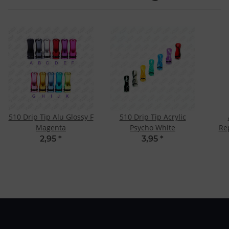
510 Drip Tip Alu Glossy F
510 Drip Tip Acrylic
Magenta
Psycho White
Re
Ver
2,95
*
3,95
*