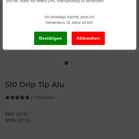
uns vor, Ware nur mittels DHL-Altersprüfung zu versenden.
Ich bestätige hiermit, dass ich
mindestens 18 Jahre alt bin!
510 Drip Tip Alu
(1 Reviews)
SKU:
20132
GTIN:
20132