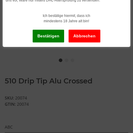
uns vor, Ware nur mittels DHL-Altersprüfung zu versenden.
Ich bestätige hiermit, dass ich
mindestens 18 Jahre alt bin!
510 Drip Tip Alu Crossed
SKU:
20074
GTIN:
20074
ABC