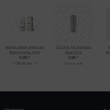
Wanna Vapor American
510 Drip Tip Stainless
I
Blend Aroma 10ml
Steel SS75
Ve
11,95
*
3,95
*
1.195,00 per 1 l
Old price:
5,95
information