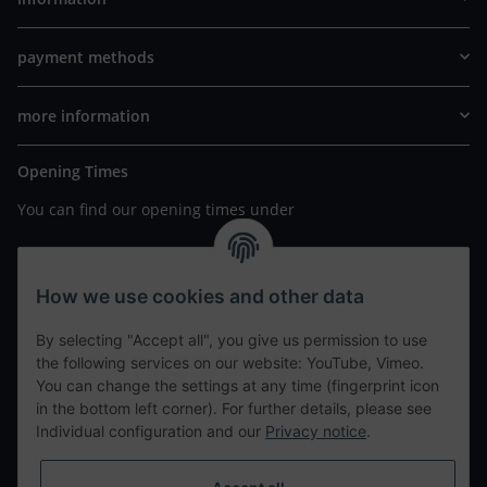
payment methods
more information
Opening Times
You can find our opening times under
https://www.wannavapor.de/Filialen
your personal site
How we use cookies and other data
By selecting "Accept all", you give us permission to use
contact details
the following services on our website: YouTube, Vimeo.
You can change the settings at any time (fingerprint icon
in the bottom left corner). For further details, please see
tweet
Individual configuration and our
Privacy notice
.
teilen
teilen