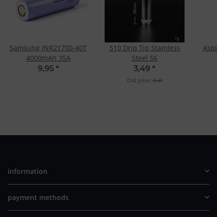
Samsung INR21700-40T
510 Drip Tip Stainless
Aspi
4000mAh 35A
Steel S6
9,95
*
3,49
*
Old price:
3,49
information
payment methods