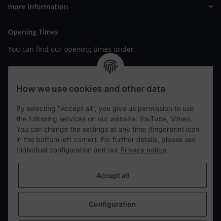
more information
Opening Times
You can find our opening times under
https://www.wannavapor.de/Filialen
your personal site
How we use cookies and other data
By selecting "Accept all", you give us permission to use
contact details
the following services on our website: YouTube, Vimeo.
You can change the settings at any time (fingerprint icon
in the bottom left corner). For further details, please see
tweet
Individual configuration and our
Privacy notice
.
teilen
teilen
Accept all
Info
Configuration
Withdraw from contract