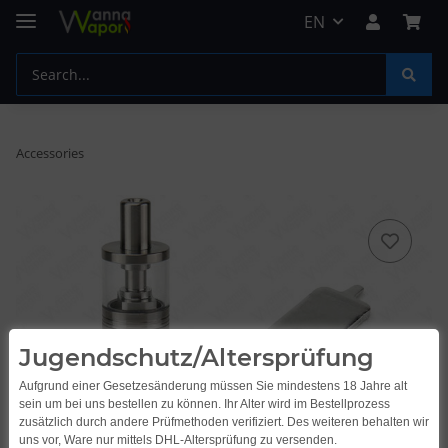
EN
Accessories
Jugendschutz/Altersprüfung
Aufgrund einer Gesetzesänderung müssen Sie mindestens 18 Jahre alt
sein um bei uns bestellen zu können. Ihr Alter wird im Bestellprozess
zusätzlich durch andere Prüfmethoden verifiziert. Des weiteren behalten wir
uns vor, Ware nur mittels DHL-Altersprüfung zu versenden.