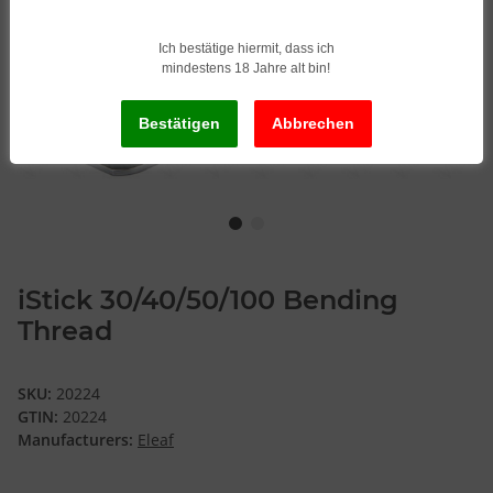
Ich bestätige hiermit, dass ich
mindestens 18 Jahre alt bin!
iStick 30/40/50/100 Bending
Thread
SKU:
20224
GTIN:
20224
Manufacturers:
Eleaf