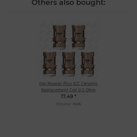
Others also bought:
iJoy Reaper Plus ICC Ceramic
Replacement Coil 0.5 Ohm
17,49
*
Old price:
19,95