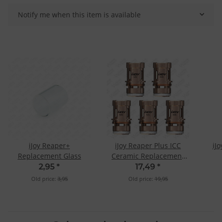
Notify me when this item is available
iJoy Reaper+
iJoy Reaper Plus ICC
iJ
Replacement Glass
Ceramic Replacement
Coil
2,95
*
17,49
*
Old price:
3,95
Old price:
19,95