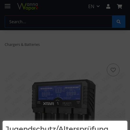
EN
Chargers & Batteries
Jugendschutz/Altersprüfung