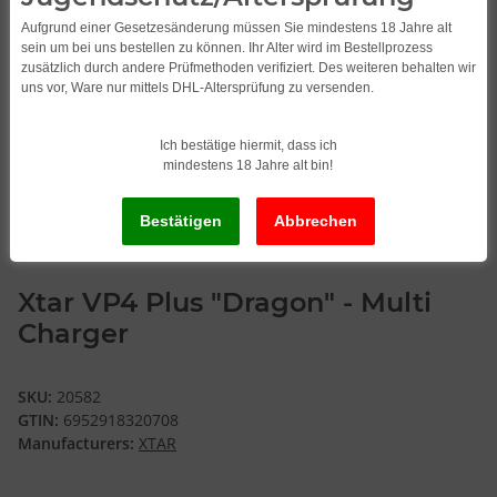
Aufgrund einer Gesetzesänderung müssen Sie mindestens 18 Jahre alt
sein um bei uns bestellen zu können. Ihr Alter wird im Bestellprozess
zusätzlich durch andere Prüfmethoden verifiziert. Des weiteren behalten wir
uns vor, Ware nur mittels DHL-Altersprüfung zu versenden.
Ich bestätige hiermit, dass ich
mindestens 18 Jahre alt bin!
Xtar VP4 Plus "Dragon" - Multi
Charger
SKU:
20582
GTIN:
6952918320708
Manufacturers:
XTAR