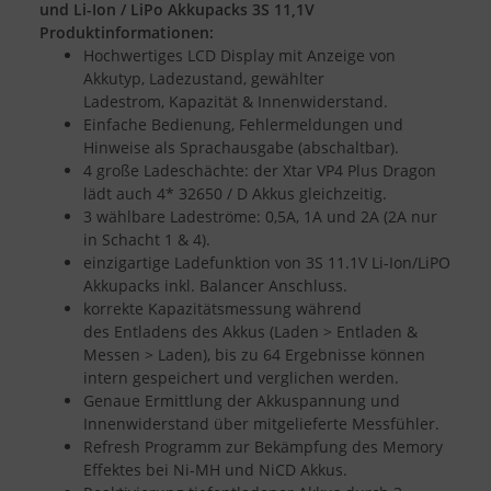
und Li-Ion / LiPo Akkupacks 3S 11,1V
Produktinformationen:
Hochwertiges LCD Display mit Anzeige von
Akkutyp, Ladezustand, gewählter
Ladestrom, Kapazität & Innenwiderstand.
Einfache Bedienung, Fehlermeldungen und
Hinweise als Sprachausgabe (abschaltbar).
4 große Ladeschächte: der Xtar VP4 Plus Dragon
lädt auch 4* 32650 / D Akkus gleichzeitig.
3 wählbare Ladeströme: 0,5A, 1A und 2A (2A nur
in Schacht 1 & 4).
einzigartige Ladefunktion von 3S 11.1V Li-Ion/LiPO
Akkupacks inkl. Balancer Anschluss.
korrekte Kapazitätsmessung während
des Entladens des Akkus (Laden > Entladen &
Messen > Laden), bis zu 64 Ergebnisse können
intern gespeichert und verglichen werden.
Genaue Ermittlung der Akkuspannung und
Innenwiderstand über mitgelieferte Messfühler.
Refresh Programm zur Bekämpfung des Memory
Effektes bei Ni-MH und NiCD Akkus.