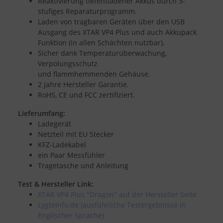
Reaktivierung tiefentladener Akkus durch 3-
stufiges Reparaturprogramm.
Laden von tragbaren Geräten über den USB
Ausgang des XTAR VP4 Plus und auch Akkupack
Funktion (in allen Schächten nutzbar).
Sicher dank Temperaturüberwachung,
Verpolungsschutz
und flammhemmenden Gehäuse.
2 Jahre Hersteller Garantie.
RoHS, CE und FCC zertifiziert.
Lieferumfang:
Ladegerät
Netzteil mit EU Stecker
KFZ-Ladekabel
ein Paar Messfühler
Tragetasche und Anleitung
Test & Hersteller Link:
XTAR VP4 Plus "Dragon" auf der Hersteller Seite
LygteInfo.de (ausführliche Testergebnisse in
Englischer Sprache)