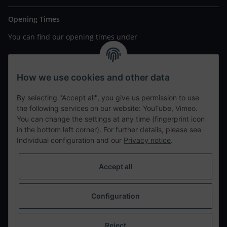
Opening Times
You can find our opening times under
https://www.wannavapor.de/Filialen
your personal site
How we use cookies and other data
By selecting "Accept all", you give us permission to use
contact details
the following services on our website: YouTube, Vimeo.
You can change the settings at any time (fingerprint icon
in the bottom left corner). For further details, please see
tweet
Individual configuration and our
Privacy notice
.
teilen
teilen
Accept all
Info
Configuration
Withdraw from contract
* All prices incl. VAT, plus
shipping fees
Reject