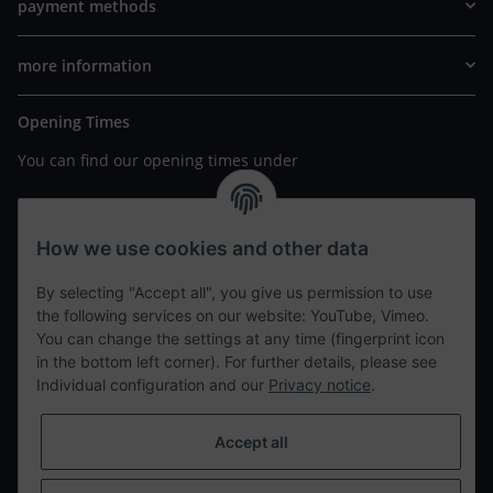
payment methods
more information
Opening Times
You can find our opening times under
https://www.wannavapor.de/Filialen
your personal site
How we use cookies and other data
By selecting "Accept all", you give us permission to use
contact details
the following services on our website: YouTube, Vimeo.
You can change the settings at any time (fingerprint icon
in the bottom left corner). For further details, please see
tweet
Individual configuration and our
Privacy notice
.
teilen
teilen
Accept all
Info