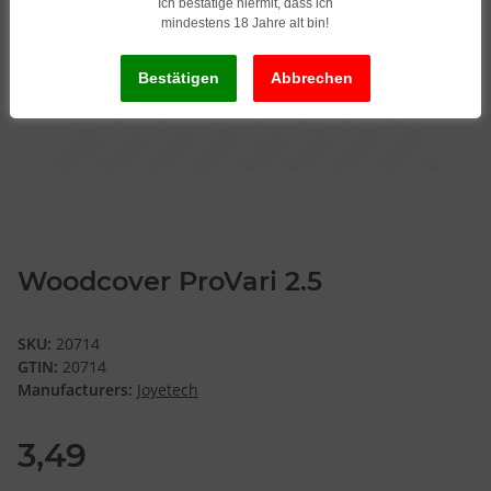
Ich bestätige hiermit, dass ich
mindestens 18 Jahre alt bin!
Woodcover ProVari 2.5
SKU:
20714
GTIN:
20714
Manufacturers:
Joyetech
3,49