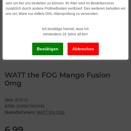
sein um bei uns bestellen zu können. Ihr Alter wird im Bestellprozess
zusätzlich durch andere Prüfmethoden verifiziert. Des weiteren behalten wir
uns vor, Ware nur mittels DHL-Altersprüfung zu versenden.
Ich bestätige hiermit, dass ich
mindestens 18 Jahre alt bin!
WATT the FOG Mango Fusion
0mg
SKU:
WTF10
GTIN:
039067960996
Manufacturers:
WATT the FOG
6,99