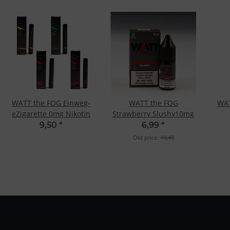
WATT the FOG Einweg-
WATT the FOG
WAT
eZigarette 0mg Nikotin
Strawberry Slushy10mg
9,50
*
6,99
*
Old price:
10,49