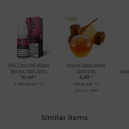
WATT the FOG Mixed
Wanna Vapor Honig
Berries 10ml 20mg
10ml 0mg
Hon
10,49
*
6,99
*
1.049,00 per 1 l
699,00 per 1 l
Old price:
10,49
Similar items