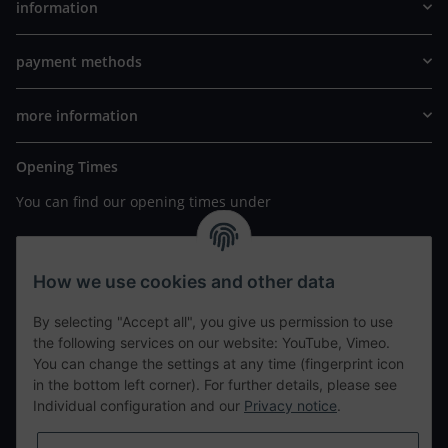
information
payment methods
more information
Opening Times
You can find our opening times under
https://www.wannavapor.de/Filialen
your personal site
How we use cookies and other data
By selecting "Accept all", you give us permission to use
contact details
the following services on our website: YouTube, Vimeo.
You can change the settings at any time (fingerprint icon
in the bottom left corner). For further details, please see
tweet
Individual configuration and our
Privacy notice
.
teilen
teilen