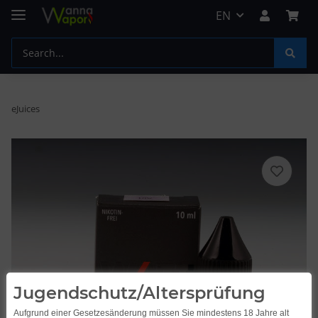
EN
eJuices
Jugendschutz/Altersprüfung
Aufgrund einer Gesetzesänderung müssen Sie mindestens 18 Jahre alt