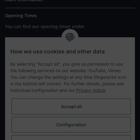
Opening Times
You can find our opening times under
https://www.wannavapor.de/Filialen
your personal site
How we use cookies and other data
By selecting "Accept all", you give us permission to use
contact details
the following services on our website: YouTube, Vimeo.
You can change the settings at any time (fingerprint icon
in the bottom left corner). For further details, please see
tweet
Individual configuration and our
Privacy notice
.
teilen
teilen
Accept all
Info
Configuration
Withdraw from contract