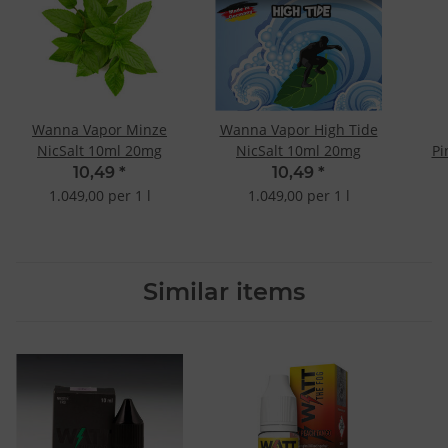
Wanna Vapor Minze
Wanna Vapor High Tide
NicSalt 10ml 20mg
NicSalt 10ml 20mg
Pi
10,49
*
10,49
*
1.049,00 per 1 l
1.049,00 per 1 l
Similar items