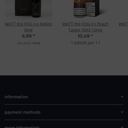
WATT the FOG Ice Melon
WATT the FOG Icy Peach
WATT
0mg
Tango 10ml 10mg
6,99
*
10,49
*
1.049,00 per 1 l
Old price:
10,49
information
payment methods
more information