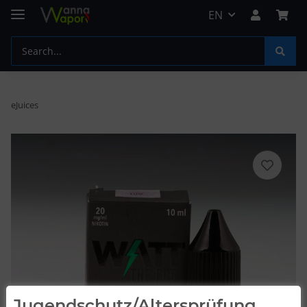
EN
eJuices
Jugendschutz/Altersprüfung