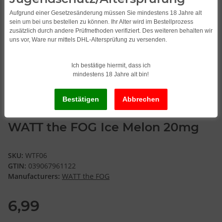
Aufgrund einer Gesetzesänderung müssen Sie mindestens 18 Jahre alt
sein um bei uns bestellen zu können. Ihr Alter wird im Bestellprozess
zusätzlich durch andere Prüfmethoden verifiziert. Des weiteren behalten wir
uns vor, Ware nur mittels DHL-Altersprüfung zu versenden.
Ich bestätige hiermit, dass ich
mindestens 18 Jahre alt bin!
WATT the FOG Ice Melon 20mg
SKU:
WTF06
GTIN:
039067961122
Manufacturers:
WATT the FOG
6,99