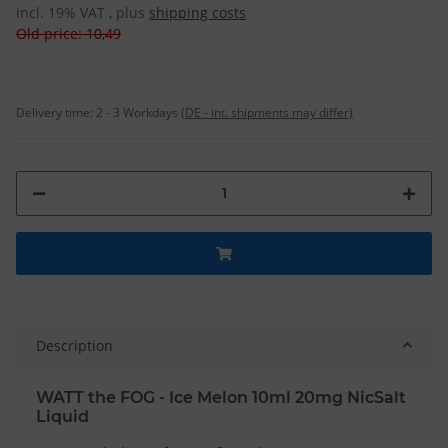
incl. 19% VAT , plus
shipping costs
Old price: 10,49
Delivery time:
2 - 3 Workdays
(DE - int. shipments may differ)
Description
WATT the FOG - Ice Melon 10ml 20mg NicSalt
Liquid