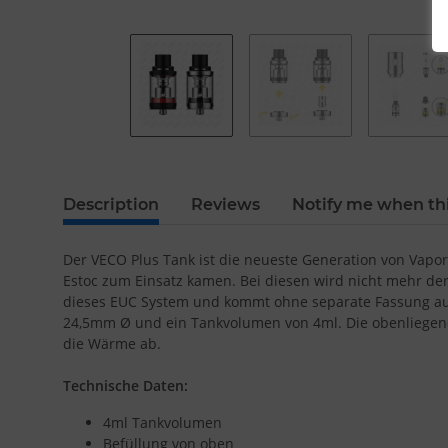
Description
Reviews
Notify me when thi
Der VECO Plus Tank ist die neueste Generation von Vapo
Estoc zum Einsatz kamen. Bei diesen wird nicht mehr der
dieses EUC System und kommt ohne separate Fassung aus. 
24,5mm Ø und ein Tankvolumen von 4ml. Die obenliegende 
die Wärme ab.
Technische Daten:
4ml Tankvolumen
Befüllung von oben