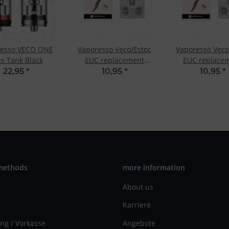
resso VECO ONE
Vaporesso Veco/Estoc
Vaporesso Veco
us Tank Black
EUC replacement
EUC replace
ceramic coil SS316L 0.3
ceramic coil SS3
22,95
*
10,95
*
10,95
*
Ohm
Ohm
methods
more information
About us
Karriere
ng / Vorkasse
Angebote