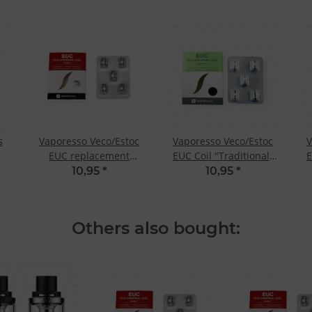
s
Vaporesso Veco/Estoc
Vaporesso Veco/Estoc
V
EUC replacement
EUC Coil "Traditional"
E
ceramic coil
Clapton 0.4 Ohm
10,95
*
10,95
*
Others also bought: