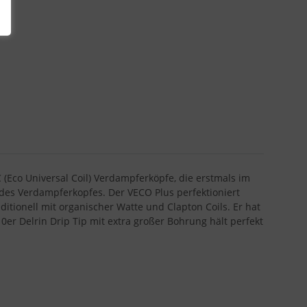
(Eco Universal Coil) Verdampferköpfe, die erstmals im
 des Verdampferkopfes. Der VECO Plus perfektioniert
tionell mit organischer Watte und Clapton Coils. Er hat
er Delrin Drip Tip mit extra großer Bohrung hält perfekt