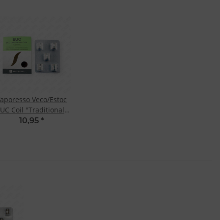
aporesso Veco/Estoc
UC Coil "Traditional"
Clapton 0.5 Ohm
10,95
*