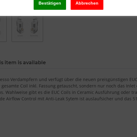
s item is available
resso Verdampfern und verfügt über die neuen preisgünstigen EUC 
 gesamte Coil inkl. Fassung getauscht, sondern nur noch das Inlet
Wahlweise gibt es die EUC Coils in Ceramic Ausführung oder tradi
Airflow Control mit Anti-Leak Sytem ist auslaufsicher und das 510