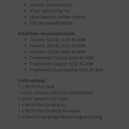
24,5mm Durchmesser
510er Delrin Drip Tip
obenliegende Airflow Control
EUC Verdampferköpfe
Erhältliche Verdampferköpfe:
Ceramic SS316L 0,3O 35-40W
Ceramic SS316L 0,5O 25-35W
Ceramic SS316L 0,6O 40-60W
Traditionell Clapton 0,4O 40-50W
Traditionell Clapton 0,5O 35-40W
Traditionell Dual Kanthal 0,3O 35-40W
Lieferumfang:
1 x VECO Plus Tank
1 x EUC Ceramic Coil 0,2O vorinstalliert
1 x EUC Ceramic Coil 0,6O
1 x VECO Plus Ersatzglas
1 x VECO Plus Ersatzdichtungset
1 x Deutschsprachige Bedienungsanleitung