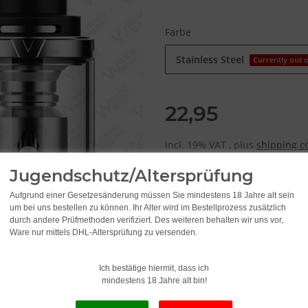
Farbe
Stainless Steel
Currently out o
22,95
incl. 19% VAT , plus
shipping c
Jugendschutz/Altersprüfung
Aufgrund einer Gesetzesänderung müssen Sie mindestens 18 Jahre alt sein
um bei uns bestellen zu können. Ihr Alter wird im Bestellprozess zusätzlich
durch andere Prüfmethoden verifiziert. Des weiteren behalten wir uns vor,
Ware nur mittels DHL-Altersprüfung zu versenden.
Ich bestätige hiermit, dass ich
mindestens 18 Jahre alt bin!