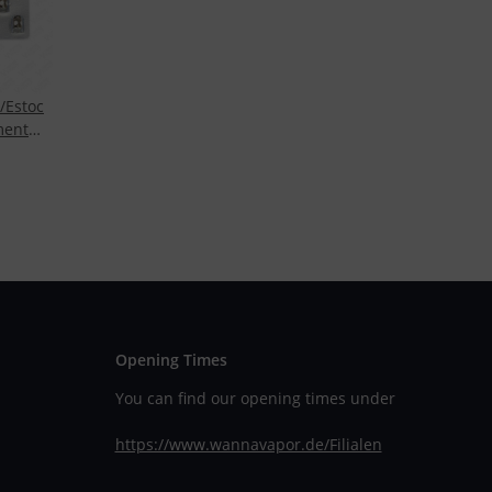
/Estoc
ment
16L 0.6
Opening Times
You can find our opening times under
https://www.wannavapor.de/Filialen