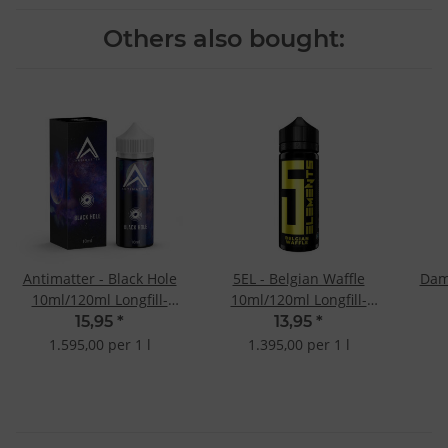
Others also bought:
Antimatter - Black Hole
5EL - Belgian Waffle
Dam
10ml/120ml Longfill-
10ml/120ml Longfill-
Aroma
Aroma
10
15,95
*
13,95
*
1.595,00 per 1 l
1.395,00 per 1 l