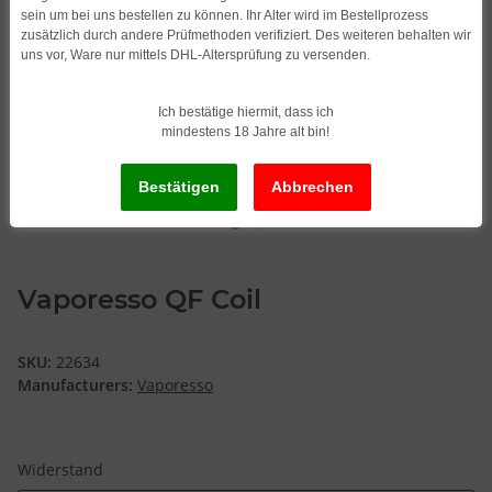
sein um bei uns bestellen zu können. Ihr Alter wird im Bestellprozess
zusätzlich durch andere Prüfmethoden verifiziert. Des weiteren behalten wir
uns vor, Ware nur mittels DHL-Altersprüfung zu versenden.
Ich bestätige hiermit, dass ich
mindestens 18 Jahre alt bin!
Vaporesso QF Coil
SKU:
22634
Manufacturers:
Vaporesso
Widerstand