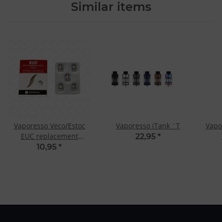
Similar items
Vaporesso Veco/Estoc
Vaporesso iTank ´T
Vapo
EUC replacement
22,95
*
ceramic coil
10,95
*