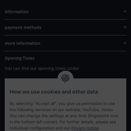
information
payment methods
more information
Opening Times
You can find our opening times under
https://www.wannavapor.de/Filialen
your personal site
How we use cookies and other data
By selecting "Accept all", you give us permission to use
contact details
the following services on our website: YouTube, Vimeo.
You can change the settings at any time (fingerprint icon
in the bottom left corner). For further details, please see
tweet
Individual configuration and our
Privacy notice
.