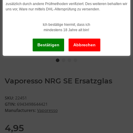
zusätzlich durch andere Prüfmethoden verifiziert. Des weiteren behalten wir
uns vor, Ware nur mittels DHL-Altersprüfung zu versenden.
Ich bestätige hiermit, dass ich
mindestens 18 Jahre alt bin!
Vaporesso NRG SE Ersatzglas
SKU:
22451
GTIN:
6943498644421
Manufacturers:
Vaporesso
4,95