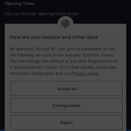
Opening Times
You can find our opening times under
https://www.wannavapor.de/Filialen
your personal site
How we use cookies and other data
By selecting "Accept all", you give us permission to use
contact details
the following services on our website: YouTube, Vimeo.
You can change the settings at any time (fingerprint icon
in the bottom left corner). For further details, please see
tweet
Individual configuration and our
Privacy notice
.
teilen
teilen
Accept all
Info
Configuration
Withdraw from contract
* All prices incl. VAT, plus
shipping fees
Reject