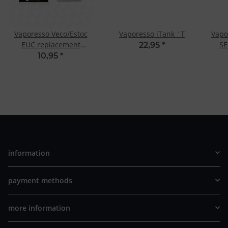
Vaporesso Veco/Estoc
Vaporesso iTank ´T
Vapo
EUC replacement
SE
22,95
*
ceramic coil
10,95
*
information
payment methods
more information