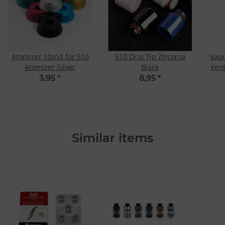
Atomizer Stand for 510
510 Drip Tip Zirconia
Vapo
Atomizer Silver
Black
Ver
3,95
*
8,95
*
Similar items