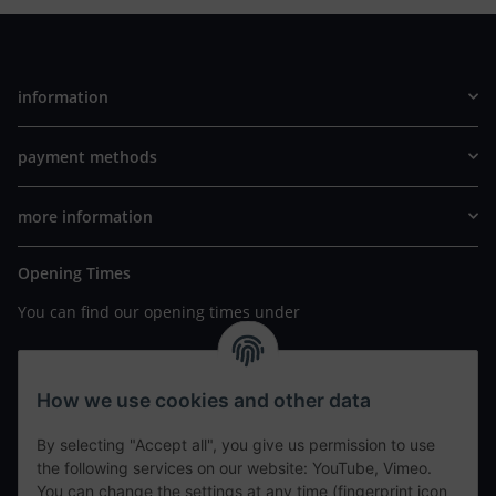
information
payment methods
more information
Opening Times
You can find our opening times under
https://www.wannavapor.de/Filialen
your personal site
How we use cookies and other data
By selecting "Accept all", you give us permission to use
contact details
the following services on our website: YouTube, Vimeo.
You can change the settings at any time (fingerprint icon