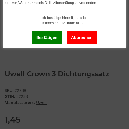
uns vor, Ware nur mittels DHL-Altersprüfung zu versenden.
Ich bestätige hiermit, dass ich
mindestens 18 Jahre alt bin!
Uwell Crown 3 Dichtungssatz
SKU:
22238
GTIN:
22238
Manufacturers:
Uwell
1,45