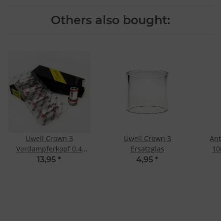
Others also bought:
Uwell Crown 3
Uwell Crown 3
Ant
Verdampferkopf 0.4
Ersatzglas
10
Ohm Kanthal A1
13,95
*
4,95
*