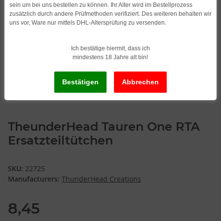
sein um bei uns bestellen zu können. Ihr Alter wird im Bestellprozess
zusätzlich durch andere Prüfmethoden verifiziert. Des weiteren behalten wir
uns vor, Ware nur mittels DHL-Altersprüfung zu versenden.
Ich bestätige hiermit, dass ich
mindestens 18 Jahre alt bin!
TheunderHead Tauren One RTA
Ersatzteiltütchen
SKU:
22725
Manufacturers:
ThunderHead Creations
8,45