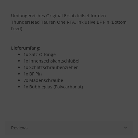
Umfangereiches Original Ersatzteilset für den
ThunderHead Tauren One RTA. Inklusive BF Pin (Bottom
Feed)
Lieferumfang:
1x Satz O-Ringe
1x Innensechskantschlüßel
1x Schlitzschraubenzieher
1x BF Pin
7x Madenschraube
1x Bubbleglas (Polycarbonat)
Reviews