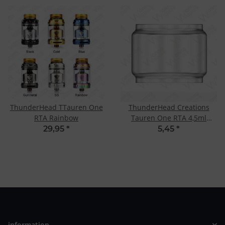
ThunderHead TTauren One
ThunderHead Creations
RTA Rainbow
Tauren One RTA 4,5ml
Ersatzglas
29,95
*
5,45
*
information