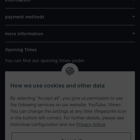
payment methods
more information
Opening Times
You can find our opening times under
https://www.wannavapor.de/Filialen
your personal site
How we use cookies and other data
By selecting "Accept all", you give us permission to use
contact details
the following services on our website: YouTube, Vimeo.
You can change the settings at any time (fingerprint icon
in the bottom left corner). For further details, please see
tweet
Individual configuration and our
Privacy notice
.
teilen
teilen