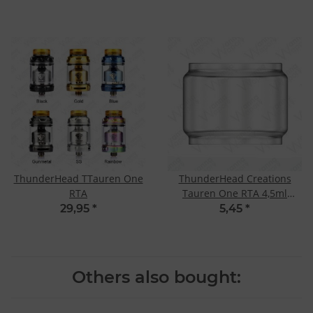
ThunderHead TTauren One
ThunderHead Creations
RTA
Tauren One RTA 4,5ml
Ersatzglas
29,95
*
5,45
*
Others also bought: