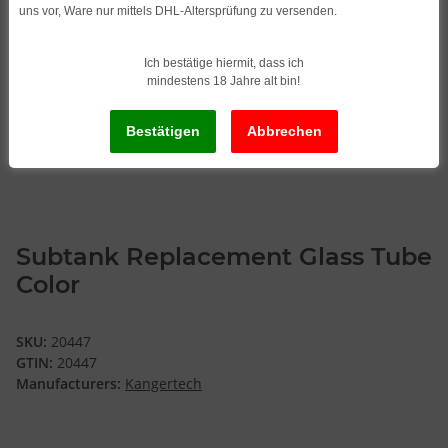
uns vor, Ware nur mittels DHL-Altersprüfung zu versenden.
Ich bestätige hiermit, dass ich
mindestens 18 Jahre alt bin!
Subtank Replacement Glass Tube
Color
SKU:
20447
GTIN:
20447
Manufacturers:
Kangertech