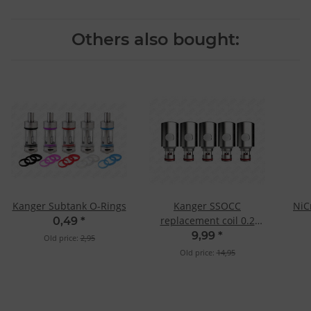
Others also bought:
Kanger Subtank O-Rings
Kanger SSOCC
NiC
replacement coil 0.2
0,49
*
Ohm SS
9,99
*
Old price:
2,95
Old price:
14,95