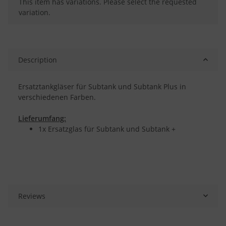
x
This item has variations. Please select the requested
variation.
Description
Ersatztankgläser für Subtank und Subtank Plus in
verschiedenen Farben.
Lieferumfang:
1x Ersatzglas für Subtank und Subtank +
Reviews