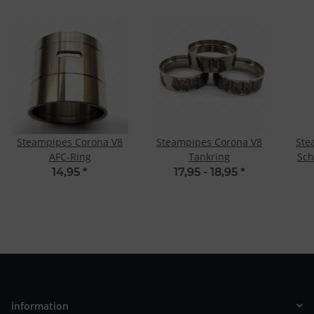
Steampipes Corona V8
Steampipes Corona V8
Ste
AFC-Ring
Tankring
Sch
14,95
*
17,95 -
18,95
*
information