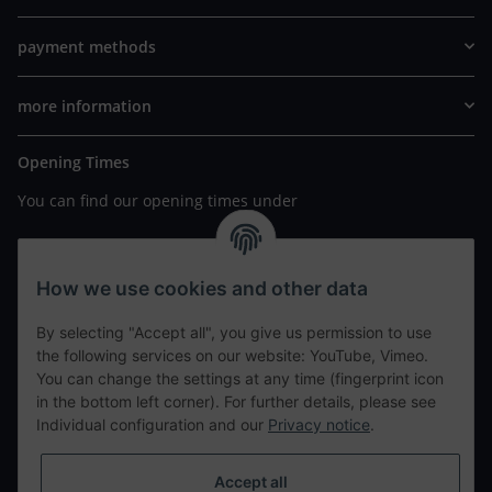
payment methods
more information
Opening Times
You can find our opening times under
https://www.wannavapor.de/Filialen
your personal site
How we use cookies and other data
By selecting "Accept all", you give us permission to use
contact details
the following services on our website: YouTube, Vimeo.
You can change the settings at any time (fingerprint icon
in the bottom left corner). For further details, please see
tweet
Individual configuration and our
Privacy notice
.
teilen
teilen
Accept all