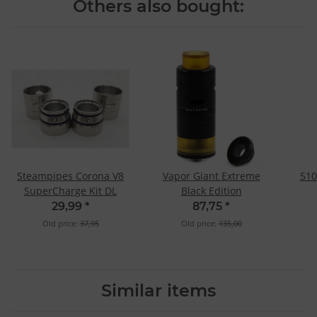
Others also bought:
Steampipes Corona V8
Vapor Giant Extreme
510
SuperCharge Kit DL
Black Edition
29,99
*
87,75
*
Old price:
37,95
Old price:
135,00
Similar items