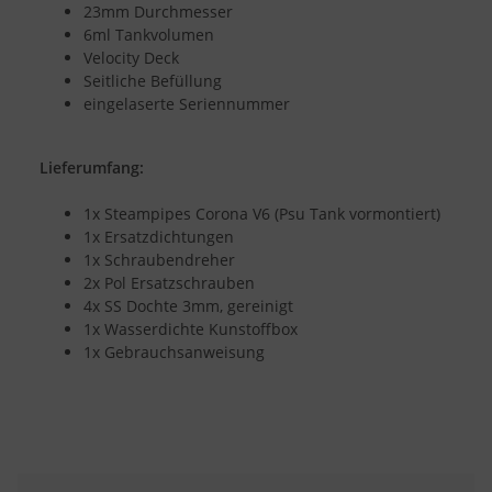
23mm Durchmesser
6ml Tankvolumen
Velocity Deck
Seitliche Befüllung
eingelaserte Seriennummer
Lieferumfang:
1x Steampipes Corona V6 (Psu Tank vormontiert)
1x Ersatzdichtungen
1x Schraubendreher
2x Pol Ersatzschrauben
4x SS Dochte 3mm, gereinigt
1x Wasserdichte Kunstoffbox
1x Gebrauchsanweisung