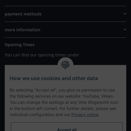
payment methods
more information
Opening Times
You can find our opening times under
https://www.wannavapor.de/Filialen
your personal site
How we use cookies and other data
By selecting "Accept all", you give us permission to use
contact details
the following services on our website: YouTube, Vimeo.
You can change the settings at any time (fingerprint icon
in the bottom left corner). For further details, please see
tweet
Individual configuration and our
Privacy notice
.
teilen
teilen
Accept all