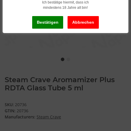
Ich bestätige hiermit, dass ich
mindestens 18 Jahre alt bin!
Steam Crave Aromamizer Plus
RDTA Glass Tube 5 ml
SKU:
20736
GTIN:
20736
Manufacturers:
Steam Crave