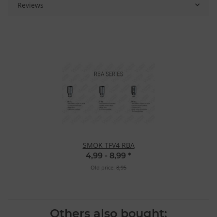
Reviews
SMOK TFV4 RBA
4,99 -
8,99
*
Old price:
8,95
Others also bought: