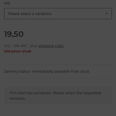
VPE
Please select a variation.
19,50
incl. 19% VAT , plus
shipping costs
Old price: 29,45
Delivery status: Immediately available from stock
x
This item has variations. Please select the requested
variation.