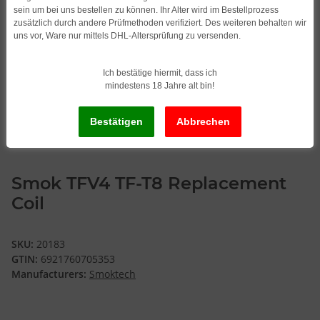
sein um bei uns bestellen zu können. Ihr Alter wird im Bestellprozess
zusätzlich durch andere Prüfmethoden verifiziert. Des weiteren behalten wir
uns vor, Ware nur mittels DHL-Altersprüfung zu versenden.
Ich bestätige hiermit, dass ich
mindestens 18 Jahre alt bin!
Smok TFV4 TF-T8 Replacement
Coil
SKU:
20183
GTIN:
6921760705353
Manufacturers:
Smoktech