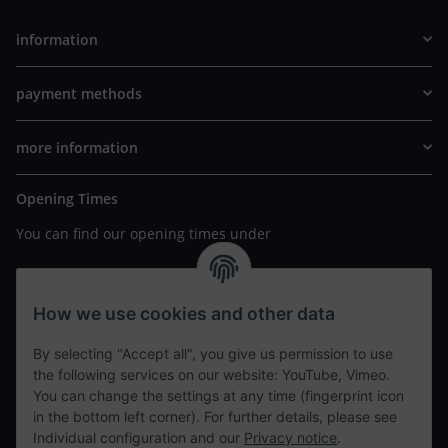
information
payment methods
more information
Opening Times
You can find our opening times under
https://www.wannavapor.de/Filialen
your personal site
How we use cookies and other data
By selecting "Accept all", you give us permission to use
contact details
the following services on our website: YouTube, Vimeo.
You can change the settings at any time (fingerprint icon
in the bottom left corner). For further details, please see
tweet
Individual configuration and our
Privacy notice
.