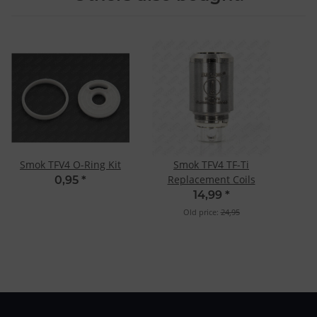
Smok TFV4 O-Ring Kit
Smok TFV4 TF-Ti
Replacement Coils
0,95
*
14,99
*
Old price:
24,95