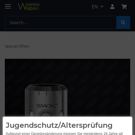
EN
Special Offers
Jugendschutz/Altersprüfung
Aufgrund einer Gesetzesänderung müssen Sie mindestens 18 Jahre alt