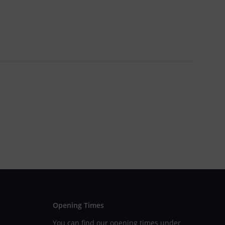
Opening Times
You can find our opening times under