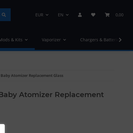
EUR
EN
0,00
 Mods & Kits
Vaporizer
Chargers & Batteries
 Baby Atomizer Replacement Glass
Baby Atomizer Replacement