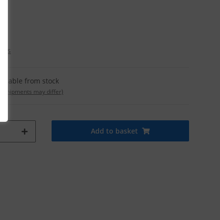
osts
ailable from stock
t. shipments may differ)
Add to basket