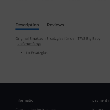
Description
Reviews
Original Smoktech Ersatzglas für den TFV8 Big Baby
Lieferumfang:
1 x Ersatzglas
information
payment 
Cancellation Instructions
Klarna