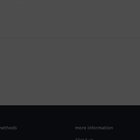
methods
more information
About us