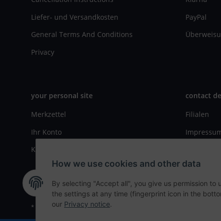
Liefer- und Versandkosten
PayPal
General Terms And Conditions
Überweisu
Privacy
your personal site
contact de
Merkzettel
Filialen
Ihr Konto
Impressu
Kasse
Kontaktfo
How we use cookies and other data
By selecting "Accept all", you give us permission to
the settings at any time (fingerprint icon in the botto
our
Privacy notice
.
* All prices incl. VAT, plus
shipping fees