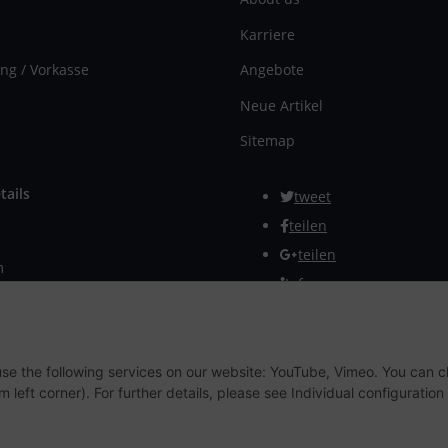
Karriere
ng / Vorkasse
Angebote
Neue Artikel
Sitemap
tails
tweet
teilen
teilen
m
Info
rmular
Withdraw from contract
 use the following services on our website: YouTube, Vimeo. You can 
m left corner). For further details, please see Individual configuratio