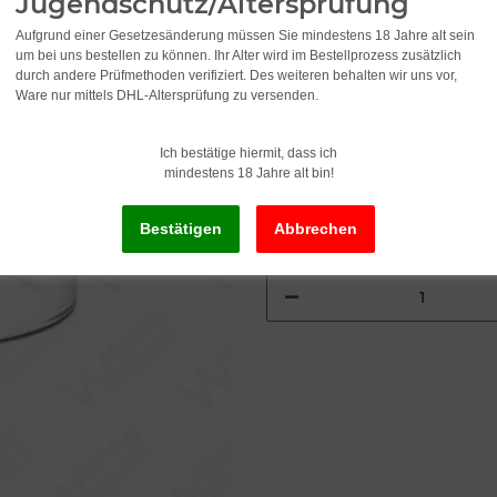
Jugendschutz/Altersprüfung
Aufgrund einer Gesetzesänderung müssen Sie mindestens 18 Jahre alt sein
3,95
um bei uns bestellen zu können. Ihr Alter wird im Bestellprozess zusätzlich
durch andere Prüfmethoden verifiziert. Des weiteren behalten wir uns vor,
Ware nur mittels DHL-Altersprüfung zu versenden.
incl. 19% VAT , plus
shipping c
Ich bestätige hiermit, dass ich
mindestens 18 Jahre alt bin!
Delivery status: Immediately av
Delivery time:
2 - 3 Workdays
(DE - in