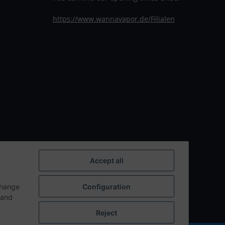
https://www.wannavapor.de/Filialen
Accept all
change
Configuration
n and
Reject