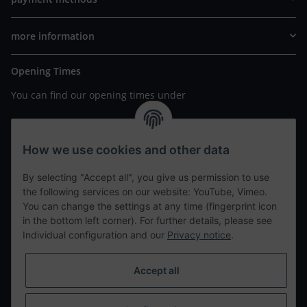
more information
Opening Times
You can find our opening times under
https://www.wannavapor.de/Filialen
your personal site
How we use cookies and other data
By selecting "Accept all", you give us permission to use
contact details
the following services on our website: YouTube, Vimeo.
You can change the settings at any time (fingerprint icon
in the bottom left corner). For further details, please see
tweet
Individual configuration and our
Privacy notice
.
teilen
teilen
Accept all
Info