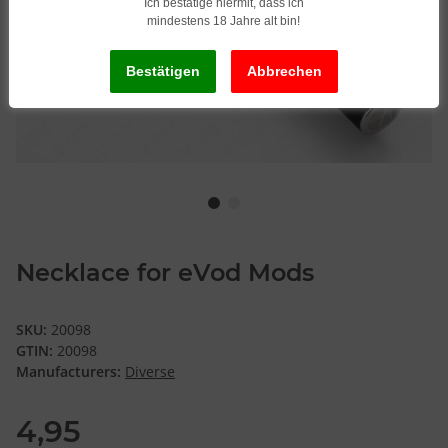
Ich bestätige hiermit, dass ich
mindestens 18 Jahre alt bin!
Necklace for eVod Mods
SKU:
20098
GTIN:
20098
Manufacturers:
Diverse
4,95