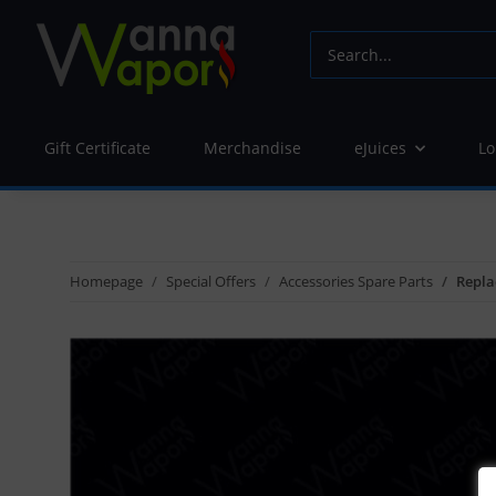
Gift Certificate
Merchandise
eJuices
Lo
Homepage
Special Offers
Accessories Spare Parts
Repla