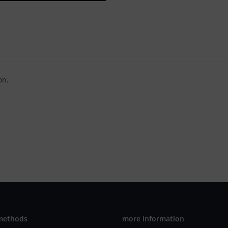
on.
methods
more information