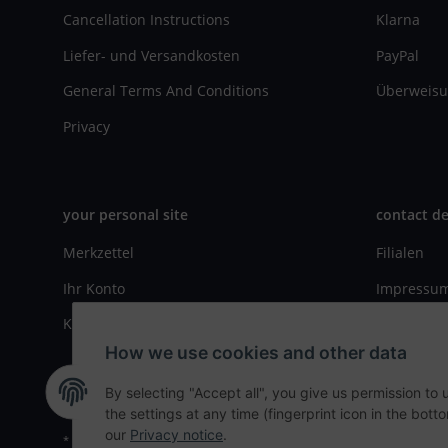
Cancellation Instructions
Klarna
Liefer- und Versandkosten
PayPal
General Terms And Conditions
Überweisu
Privacy
your personal site
contact de
Merkzettel
Filialen
Ihr Konto
Impressu
Kasse
Kontaktfo
How we use cookies and other data
By selecting "Accept all", you give us permission to
the settings at any time (fingerprint icon in the botto
our
Privacy notice
.
* All prices incl. VAT, plus
shipping fees