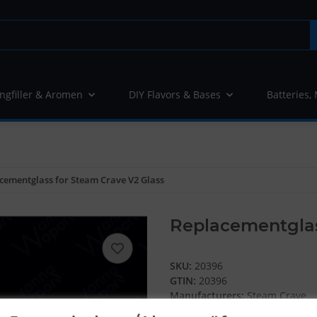
ngfiller & Aromen
DIY Flavors & Bases
Batteries,
cementglass for Steam Crave V2 Glass
Replacementglas
SKU:
20396
GTIN:
20396
Manufacturers:
Steam Crave