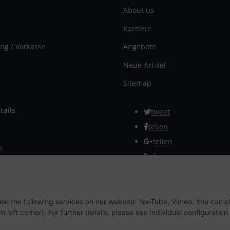
About us
Karriere
ng / Vorkasse
Angebote
Neue Artikel
Sitemap
tails
tweet
teilen
teilen
m
Info
rmular
Withdraw from contract
 use the following services on our website: YouTube, Vimeo. You can 
m left corner). For further details, please see Individual configuratio