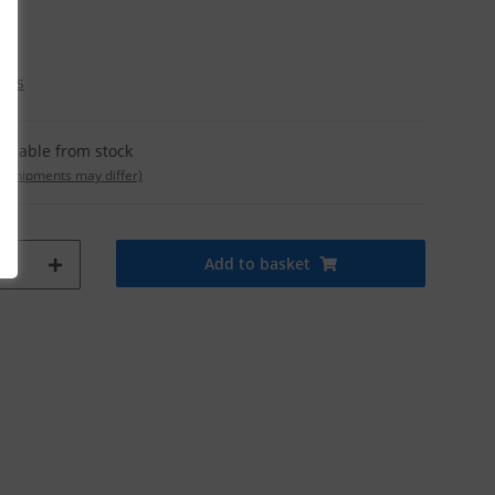
osts
ailable from stock
t. shipments may differ)
Add to basket