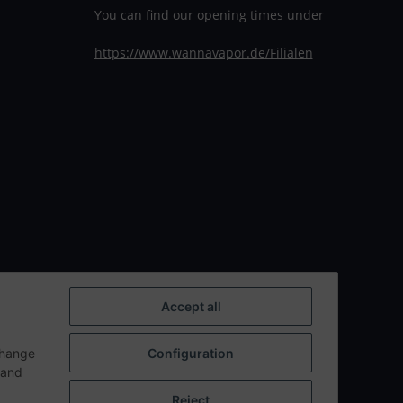
You can find our opening times under
https://www.wannavapor.de/Filialen
Accept all
change
Configuration
n and
Reject