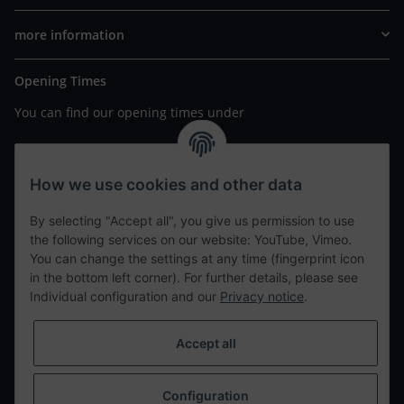
more information
Opening Times
You can find our opening times under
https://www.wannavapor.de/Filialen
your personal site
How we use cookies and other data
By selecting "Accept all", you give us permission to use
contact details
the following services on our website: YouTube, Vimeo.
You can change the settings at any time (fingerprint icon
in the bottom left corner). For further details, please see
tweet
Individual configuration and our
Privacy notice
.
teilen
teilen
Accept all
Info
Configuration
Withdraw from contract