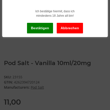
Ich bestätige hiermit, dass ich
mindestens 18 Jahre alt bin!
Pod Salt - Vanilla 10ml/20mg
SKU:
23155
GTIN:
4262394720124
Manufacturers:
Pod Salt
11,00