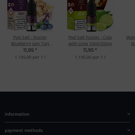
Pod Salt - Fusion
Pod Salt Fusion - Cola
Wan
Blueberry Jam Tart
with Lime 10ml/20mg
N
10ml/20mg
11,95
*
11,95
*
1.195,00 per 1 l
1.195,00 per 1 l
information
payment methods