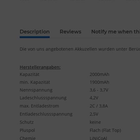
Description
Reviews
Notify me when thi
Die von uns angebotenen Akkuzellen wurden unter Berück
Herstellerangaben:
Kapazität
2000mAh
min. Kapazität
1900mAh
Nennspannung
3,6 - 3,7V
Ladeschlussspannung
4,2V
max. Entladestrom
2C / 3,8A
Entladeschlussspannung
2,5V
Schutz
keine
Pluspol
Flach (Flat Top)
Chemie
LiNiCoAl