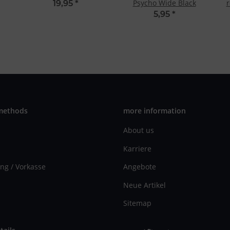
Psycho Wide Black
r
19,95
*
5,95
*
methods
more information
About us
Karriere
ng / Vorkasse
Angebote
Neue Artikel
Sitemap