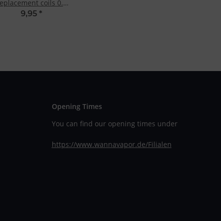
eplacement coils 0.5
Ohm
9,95
*
Opening Times
You can find our opening times under
https://www.wannavapor.de/Filialen