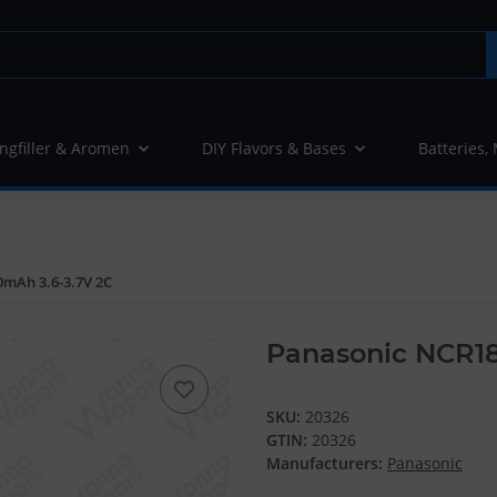
ngfiller & Aromen
DIY Flavors & Bases
Batteries,
mAh 3.6-3.7V 2C
Panasonic NCR1
SKU:
20326
GTIN:
20326
Manufacturers:
Panasonic