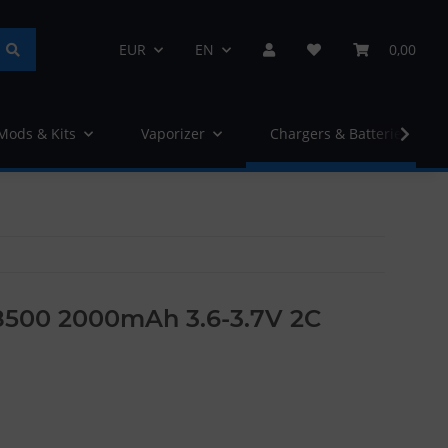
EUR
EN
0,00
 Mods & Kits
Vaporizer
Chargers & Batteries
8500 2000mAh 3.6-3.7V 2C