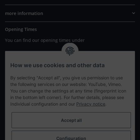
more information
Opening Times
You can find our opening times under
https://www.wannavapor.de/Filialen
your personal site
How we use cookies and other data
By selecting "Accept all", you give us permission to use
contact details
the following services on our website: YouTube, Vimeo.
You can change the settings at any time (fingerprint icon
in the bottom left corner). For further details, please see
tweet
Individual configuration and our
Privacy notice
.
teilen
teilen
Accept all
Info
Configuration