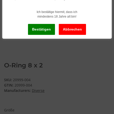
Ich bestätige hiermit, dass ich
mindestens 18 Jahre alt bin!
O-Ring 8 x 2
SKU:
20999-004
GTIN:
20999-004
Manufacturers:
Diverse
Größe