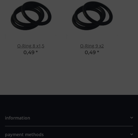
O-Ring 8 x1,5
O-Ring 9 x2
0,49
*
0,49
*
information
payment methods