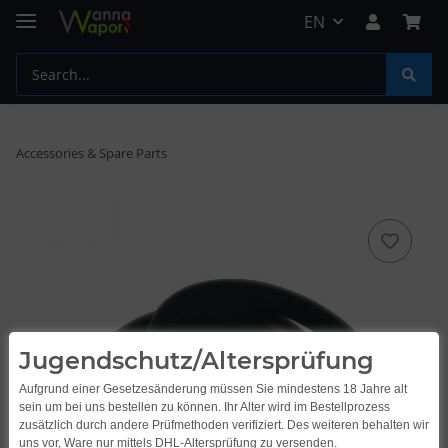
EN
Accessories & Spare Parts
Jugendschutz/Altersprüfung
Aufgrund einer Gesetzesänderung müssen Sie mindestens 18 Jahre alt
sein um bei uns bestellen zu können. Ihr Alter wird im Bestellprozess
zusätzlich durch andere Prüfmethoden verifiziert. Des weiteren behalten wir
uns vor, Ware nur mittels DHL-Altersprüfung zu versenden.