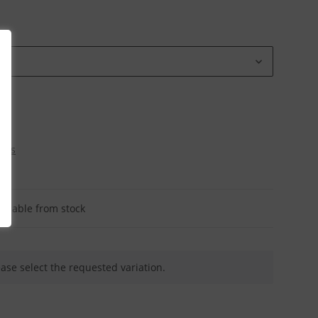
osts
ailable from stock
ease select the requested variation.