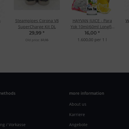
a
Steampipes Corona V8
HAYVAN JUICE - Para
W
SuperCharge Kit DL
Yok 10ml/60ml Longfill
Aroma
29,99
*
16,00
*
1.600,00 per 1 l
Old price:
37,95
methods
more information
About us
Karriere
ng / Vorkasse
Angebote