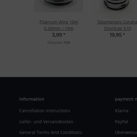
Titanium Wire 10m
Steampipes Coron
0.30mm / 10m
Shortcap 510
3,99
*
19,95
*
Old price:
7,95
information
payment 
Cancellation Instructions
Klarna
Liefer- und Versandkosten
PayPal
General Terms And Conditions
Überweisu