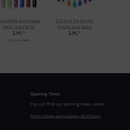
ickelhilfe Kuro Coiler
510 Drip Tip Acrylic
Twist Tool CW-20
Psycho long Black
3,95
*
3,95
*
Old price:
5,95
Opening Times
You can find our opening times under
https://www.wannavapor.de/Filialen