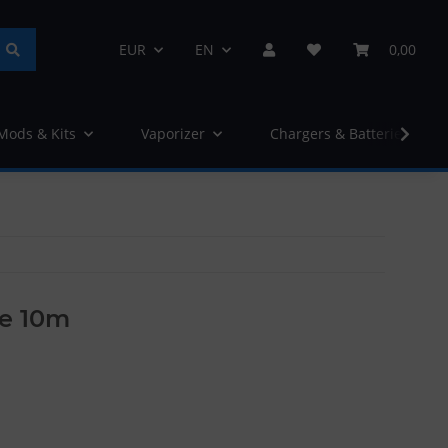
EUR
EN
0,00
 Mods & Kits
Vaporizer
Chargers & Batteries
re 10m