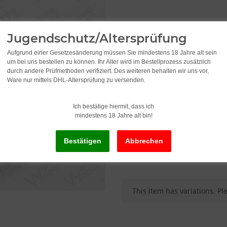
Gauge
Jugendschutz/Altersprüfung
Please select a variation.
Aufgrund einer Gesetzesänderung müssen Sie mindestens 18 Jahre alt sein
um bei uns bestellen zu können. Ihr Alter wird im Bestellprozess zusätzlich
durch andere Prüfmethoden verifiziert. Des weiteren behalten wir uns vor,
3,95
Ware nur mittels DHL-Altersprüfung zu versenden.
incl. 19% VAT , plus
shipping c
Ich bestätige hiermit, dass ich
mindestens 18 Jahre alt bin!
Old price: 6,95
Delivery status: Immediately av
x
This item has variations. Pl