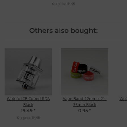
Old price:
34,95
Others also bought:
Wotofo ICE Cubed RDA
Vape Band 12mm x 21-
Wot
Black
35mm Black
19,49
*
0,95
*
Old price:
34,95