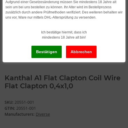
Aufgrund einer Gesetzesänderung müssen Sie mindestens 18 Jahre alt
sein um bei uns bestellen zu können. Ihr Alter wird im Bestellprozess
zusätzlich durch andere Prüfmethoden verifiziert. Des weiteren behalten wir
uns vor, Ware nur mittels DHL-Altersprüfung zu versenden.
Ich bestätige hiermit, dass ich
mindestens 18 Jahre alt bin!
Kanthal A1 Flat Clapton Coil Wire
Flat Clapton 0,4x1,0
SKU:
20551-001
GTIN:
20551-001
Manufacturers:
Diverse