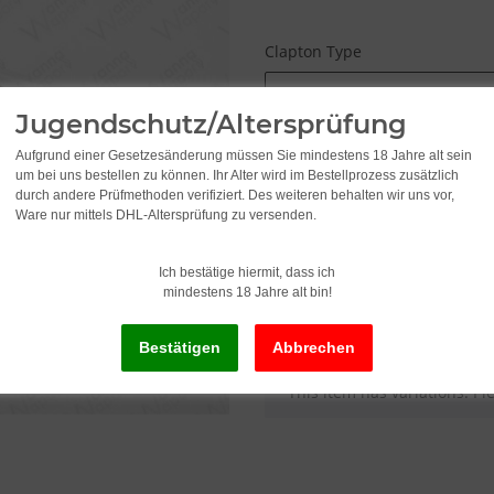
Clapton Type
Please select a variation.
Jugendschutz/Altersprüfung
Aufgrund einer Gesetzesänderung müssen Sie mindestens 18 Jahre alt sein
5,95
um bei uns bestellen zu können. Ihr Alter wird im Bestellprozess zusätzlich
from
durch andere Prüfmethoden verifiziert. Des weiteren behalten wir uns vor,
Ware nur mittels DHL-Altersprüfung zu versenden.
incl. 19% VAT , plus
shipping c
Ich bestätige hiermit, dass ich
mindestens 18 Jahre alt bin!
Delivery status: Immediately av
x
This item has variations. Pl