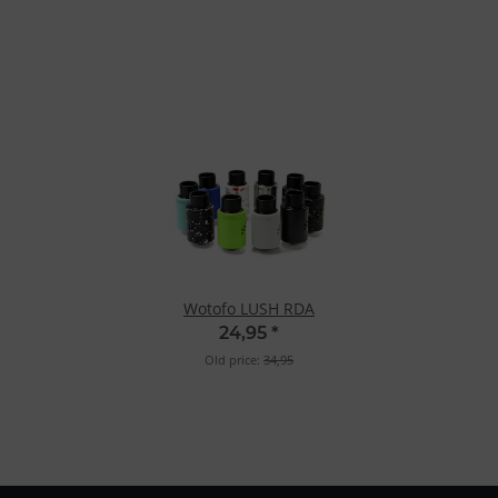
Wotofo LUSH RDA
24,95
*
Old price:
34,95