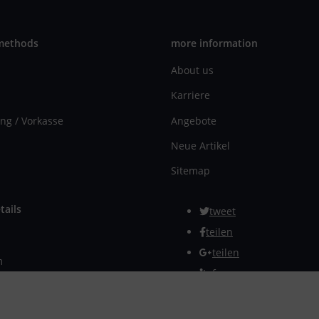
methods
more information
About us
Karriere
ng / Vorkasse
Angebote
Neue Artikel
Sitemap
tails
tweet
teilen
teilen
m
Info
rmular