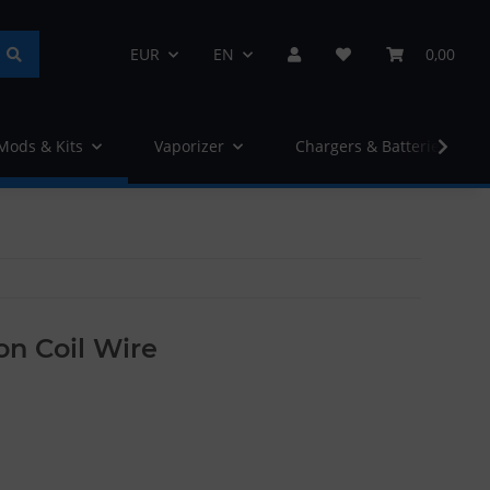
EUR
EN
0,00
 Mods & Kits
Vaporizer
Chargers & Batteries
on Coil Wire