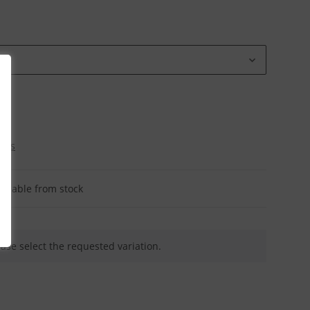
osts
ailable from stock
ease select the requested variation.