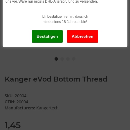
uns vor, Ware nur mittels DHL-Altersprüfung zu versenden.
Ich bestätige hiermit, dass ich
mindestens 18 Jahre alt bin!
Kanger eVod Bottom Thread
SKU:
20004
GTIN:
20004
Manufacturers:
Kangertech
1,45