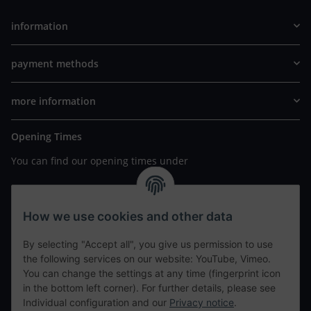
information
payment methods
more information
Opening Times
You can find our opening times under
https://www.wannavapor.de/Filialen
your personal site
How we use cookies and other data
By selecting "Accept all", you give us permission to use
contact details
the following services on our website: YouTube, Vimeo.
You can change the settings at any time (fingerprint icon
in the bottom left corner). For further details, please see
tweet
Individual configuration and our
Privacy notice
.
teilen