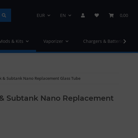
EUR
EN
0,00
 Mods & Kits
Vaporizer
Chargers & Batteries
k & Subtank Nano Replacement Glass Tube
 & Subtank Nano Replacement