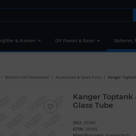
ngfiller & Aromen
DIY Flavors & Bases
Batteries,
Bottom Coil Clearomizer
Accessories & Spare Parts
Kanger Toptan
Kanger Toptank
Glass Tube
SKU:
20345
GTIN:
20345
Manufacturers:
Kangertech