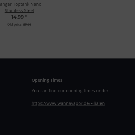
anger Toptank Nano
Stainless Steel
14,99
*
Old price:
29,95
Opening Times
You can find our opening times under
https://www.wannavapor.de/Filialen