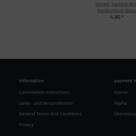
Kanger Toptank Min
Replacement Glass
Tube
4,95
*
information
payment 
Cancellation Instructions
Klarna
Liefer- und Versandkosten
PayPal
General Terms And Conditions
Überweisu
Privacy