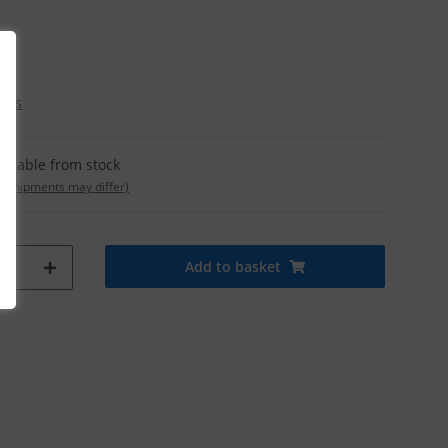
osts
ailable from stock
t. shipments may differ)
Add to basket