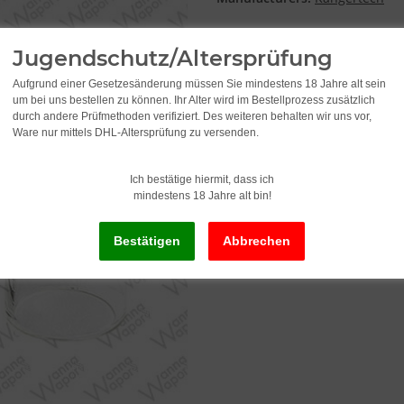
3,95
Jugendschutz/Altersprüfung
Aufgrund einer Gesetzesänderung müssen Sie mindestens 18 Jahre alt sein
incl. 19% VAT , plus
shipping c
um bei uns bestellen zu können. Ihr Alter wird im Bestellprozess zusätzlich
durch andere Prüfmethoden verifiziert. Des weiteren behalten wir uns vor,
Ware nur mittels DHL-Altersprüfung zu versenden.
Delivery status: Immediately av
Delivery time:
2 - 3 Workdays
(DE - in
Ich bestätige hiermit, dass ich
mindestens 18 Jahre alt bin!