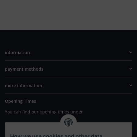
information
payment methods
more information
Opening Times
You can find our opening times under
https://www.wannavapor.de/Filialen
your personal site
How we use cookies and other data