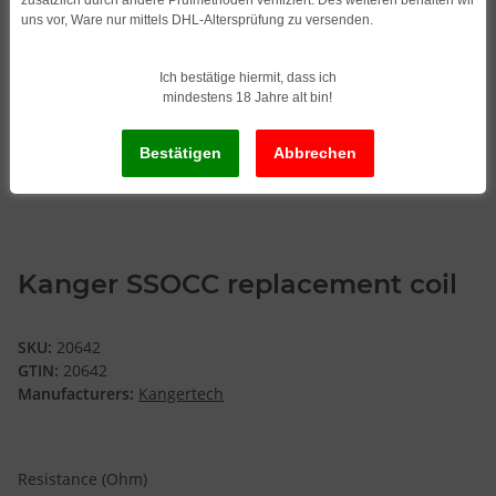
zusätzlich durch andere Prüfmethoden verifiziert. Des weiteren behalten wir
uns vor, Ware nur mittels DHL-Altersprüfung zu versenden.
Ich bestätige hiermit, dass ich
mindestens 18 Jahre alt bin!
Kanger SSOCC replacement coil
SKU:
20642
GTIN:
20642
Manufacturers:
Kangertech
Resistance (Ohm)