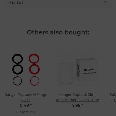
Reviews
Others also bought:
Kanger Toptank O-Rings
Kanger Toptank Mini
Sub
Black
Replacement Glass Tube
0,49
*
4,95
*
Old price:
0,95