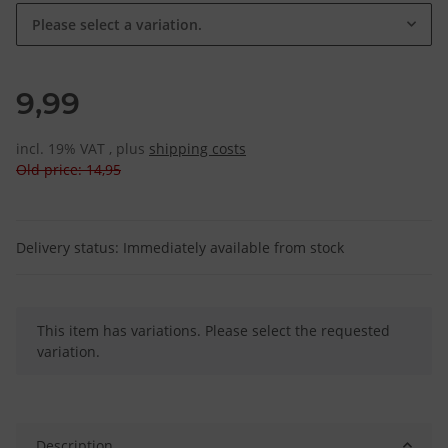
Please select a variation.
9,99
incl. 19% VAT , plus
shipping costs
Old price: 14,95
Delivery status: Immediately available from stock
x
This item has variations. Please select the requested
variation.
Description