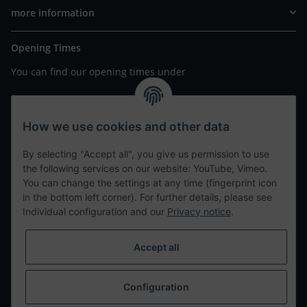
more information
Opening Times
You can find our opening times under
https://www.wannavapor.de/Filialen
your personal site
How we use cookies and other data
By selecting "Accept all", you give us permission to use
contact details
the following services on our website: YouTube, Vimeo.
You can change the settings at any time (fingerprint icon
in the bottom left corner). For further details, please see
tweet
Individual configuration and our
Privacy notice
.
teilen
teilen
Accept all
Info
Configuration
Withdraw from contract