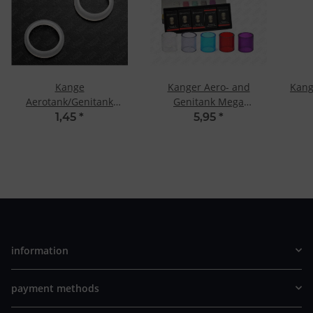
Kange
Kanger Aero- and
Kang
Aerotank/Genitank
Genitank Mega
MEGA Ersatzdichtungen
Replacement Glass Tank
1,45
*
5,95
*
Transparent
information
payment methods