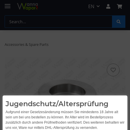
EN
Accessories & Spare Parts
Jugendschutz/Altersprüfung
Aufgrund einer Gesetzesänderung müssen Sie mindestens 18 Jahre alt
sein um bei uns bestellen zu können. Ihr Alter wird im Bestellprozess
zusätzlich durch andere Prüfmethoden verifiziert. Des weiteren behalten wir
uns vor, Ware nur mittels DHL-Altersprüfung zu versenden.