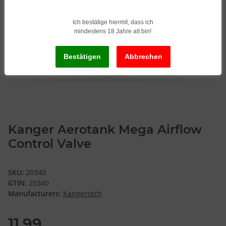
Ich bestätige hiermit, dass ich
mindestens 18 Jahre alt bin!
Kanger Aerotank Mega Airflow
Control Valve
SKU:
20340
GTIN:
20340
Manufacturers:
Kangertech
11,99